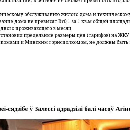
анализации) в регионе не сможет превышать Br0,5301
ническому обслуживанию жилого дома и техническом
ание дома не превысят Br0,1 за 1 кв.м общей площад
 одного проживающего в месяц.
установил предельные размеры цен (тарифов) на ЖКУ 
олкомами и Минским горисполкомом, не должны быть
-сядзібе ў Залессі адрадзілі балі часоў Агін