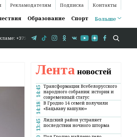
ы
Рекламодателям
Подписка
Контакты
шествия
Образование
Спорт
Больше
9 583-35-86 // В Гродно временно закрывается движение 
Лента
новостей
Трансформация Всебелорусского
14:45
народного собрания: история и
современный статус
В Гродно 14 семей получили
14:18
«Бацькаву кашулю»
Лидский район устраняет
13:45
последствия ночного шторма
Под Гродно найдено тело