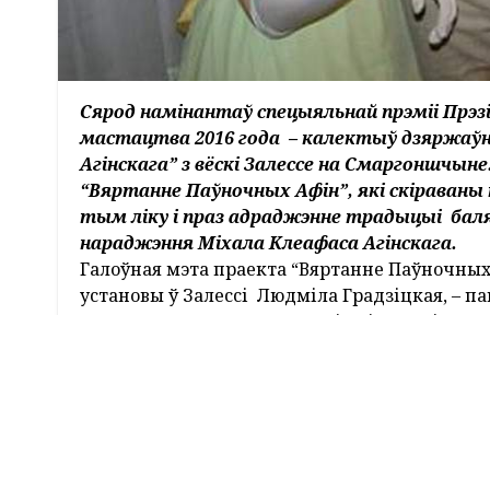
Сярод намінантаў спецыяльнай прэміі Прэз
мастацтва 2016 года – калектыў дзяржаўна
Агінскага” з вёскі Залессе на Смаргоншчын
“Вяртанне Паўночных Афін”, які скіраваны
тым ліку і праз адраджэнне традыцыі бал
нараджэння Міхала Клеафаса Агінскага.
Галоўная мэта праекта “Вяртанне Паўночных
установы ў Залессі Людміла Градзіцкая, – п
эмацыянальны стан, адрадзіць і аднавіць тыя
Таму, калі яшчэ ішлі работы па рэканструкц
напоўніць будучую ўстанову.
Так пачаў стварацца культурна-мастацкі цэн
Калі ў Залессі святкавалі 200-годдзе сядзіб
анімацыйных экскурсій для турыстаў. У іх уд
прычым не толькі творчыя супрацоўнікі, ал