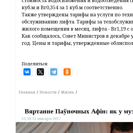
стоимость водоснабжения и водоотведения (к
куб.м и Br0,354 за 1 куб.м соответственно.
Также утверждены тарифы на услуги по тех
обслуживанию лифта. Тарифы за техобслужив
жилого помещения в месяц, лифта - Br1,19 с
Как сообщалось, Совет Министров в декабре 
год. Цены и тарифы, утвержденные облисп
Поделиться:
Главная
Новости
Жизнь
Вяртанне Паўночных Афін: як у музеі
11:30 11 января 2017