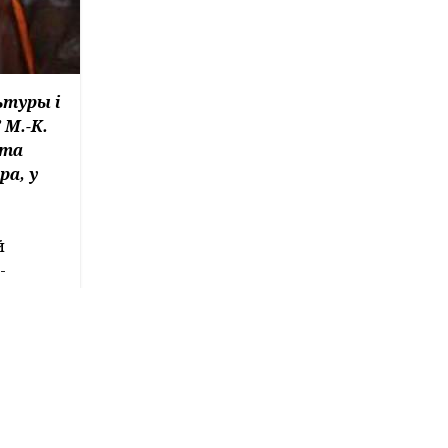
ьтуры і
 М.-К.
кта
ра, у
й
-
стам
ваюць