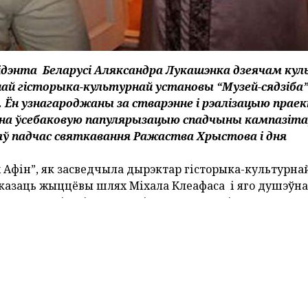
ідэнта Беларусі Аляксандра Лукашэнка дзеячам кул
й гісторыка-культурнай установы “Музей-сядзіба”
е. Ён узнагароджаны за стварэнне і рэалізацыю прае
 на ўсебаковую папулярызацыю спадчыны кампазіта
яў падчас святкавання Ражаства Хрыстова і дня
 Афін”, як засведчыла дырэктар гісторыка-культурна
аказаць жыццёвы шлях Міхала Клеафаса і яго душэўна
 традыцыі, якія панавалі тут у эпоху Агінскага.
ыі сядзібы, калектыў пачаў думаць над тым, якім зме
тр.
ы, у Людмілы Градзіцкай узнікла ідэя правядзення
зельнічае ўвесь калектыў музея-сядзібы, 19 чалавек,
е і тэхнічныя з задавальненнем і майстэрствам выкон