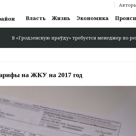
Автор
Власть
Жизнь
Экономика
Проис
район
дзенскую праўду» требуется менеджер по рекламе: +375 2
тарифы на ЖКУ на 2017 год