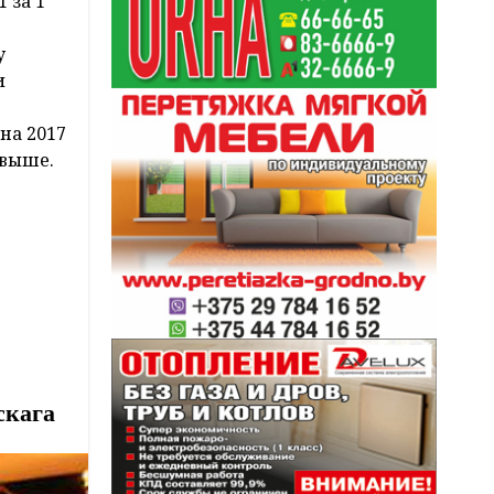
 за 1
у
и
на 2017
 выше.
скага