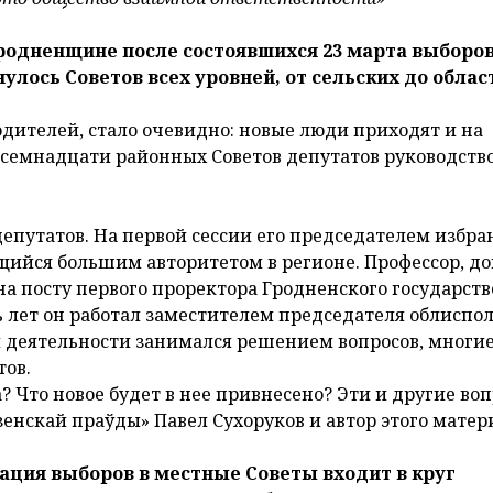
родненщине после состоявшихся 23 марта выборо
улось Советов всех уровней, от сельских до облас
одителей, стало очевидно: новые люди приходят и на
восемнадцати районных Советов депутатов руководств
епутатов. На первой сессии его председателем избра
щийся большим авторитетом в регионе. Профессор, до
а посту первого проректора Гродненского государст
 лет он работал заместителем председателя облиспо
й деятельности занимался решением вопросов, многие
тов.
а? Что новое будет в нее привнесено? Эти и другие во
енскай праўды» Павел Сухоруков и автор этого матер
изация выборов в местные Советы входит в круг