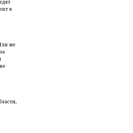
идят
ент в
Или же
на
н
 не
бласти,