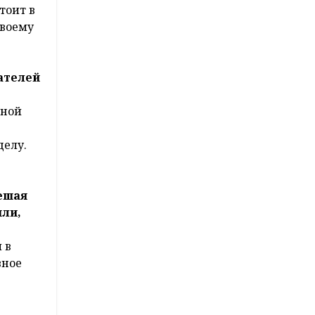
тоит в
своему
ателей
тной
делу.
решая
шли,
 в
вное