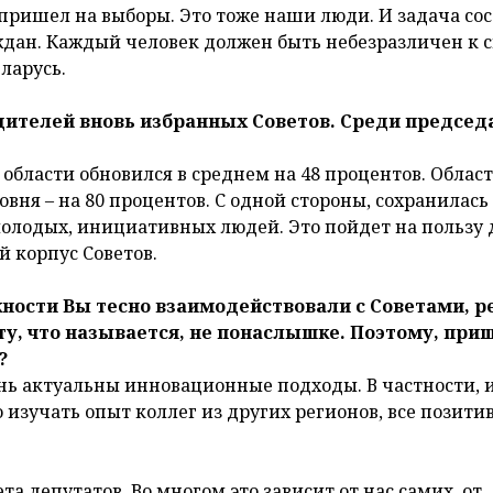
е пришел на выборы. Это тоже наши люди. И задача сос
аждан. Каждый человек должен быть небезразличен к 
ларусь.
дителей вновь избранных Советов. Среди председ
 области обновился в среднем на 48 процентов. Облас
ровня – на 80 процентов. С одной стороны, сохранилась
молодых, инициативных людей. Это пойдет на пользу 
й корпус Советов.
жности Вы тесно взаимодействовали с Советами, 
ту, что называется, не понаслышке. Поэтому, при
?
чень актуальны инновационные подходы. В частности, и
 изучать опыт коллег из других регионов, все позити
а депутатов. Во многом это зависит от нас самих, от