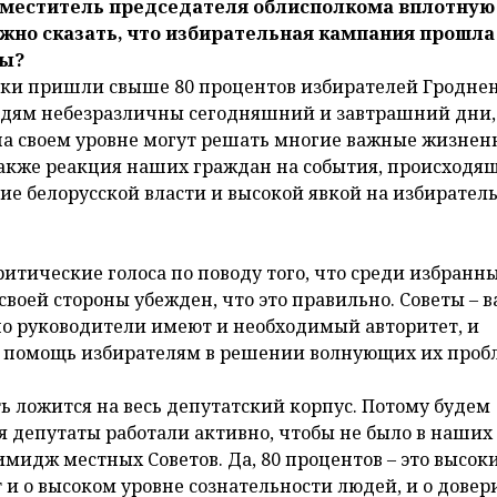
заместитель председателя облисполкома вплотную
ожно сказать, что избирательная кампания прошла
ты?
астки пришли свыше 80 процентов избирателей Гродн
людям небезразличны сегодняшний и завтрашний дни,
на своем уровне могут решать многие важные жизне
 также реакция наших граждан на события, происходя
ие белорусской власти и высокой явкой на избирател
ритические голоса по поводу того, что среди избранн
своей стороны убежден, что это правильно. Советы – 
но руководители имеют и необходимый авторитет, и
 помощь избирателям в решении волнующих их проб
ь ложится на весь депутатский корпус. Потому будем
ия депутаты работали активно, чтобы не было в наших
мидж местных Советов. Да, 80 процентов – это высок
 и о высоком уровне сознательности людей, и о довер