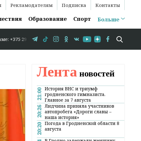
ы
Рекламодателям
Подписка
Контакты
шествия
Образование
Спорт
Больше
 583-35-86 // В Гродно временно закрывается движение 
Лента
новостей
История ВНС и триумф
21:00
гродненского гимназиста.
Главное за 7 августа
Лидчина приняла участников
20:26
автопробега «Дороги славы –
наша история»
Погода в Гродненской области 8
20:20
августа
В Гродно задержали женщину,