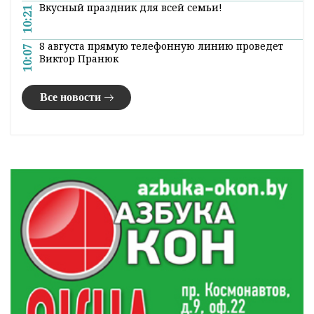
новостей
ГЕРМАНИЯ РАЗВЕРНУЛА ПОДРАЗДЕЛЕНИЕ РЭБ НА
12:51
ЛИТОВСКО-БЕЛОРУССКОЙ ГРАНИЦЕ
В Лиде семиклассник обстрелял киоск из
11:28
отцовского пистолета
Александр Лукашенко посещает Вилейский
10:55
район
В Волковысском райисполкоме прошло
10:34
экстренное заседание комиссии по ЧС
Вкусный праздник для всей семьи!
10:21
8 августа прямую телефонную линию проведет
10:07
Виктор Пранюк
Все новости