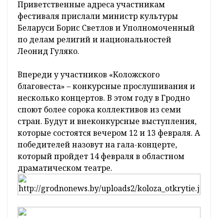
Вчера прошло торжественное открытие
XIV фестиваля «Коложский благовест».
– «Коложский благовест» – это не только
обращение к культуре. Это прежде всего
призыв вернуться к нашей духовности. Ведь
от духовного состояния зависит вся наша
жизнь, – отметил Архиепископ Гродненский
и Волковысский Артемий.
Приветственные адреса участникам
фестиваля прислали министр культуры
Беларуси Борис Светлов и Уполномоченный
по делам религий и национальностей
Леонид Гуляко.
Впереди у участников «Коложского
благовеста» – конкурсные прослушивания и