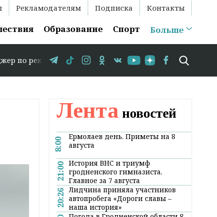
ы
Рекламодателям
Подписка
Контакты
шествия
Образование
Спорт
Больше
рекламе: +375 29 583-35-86 // В Гродно временно закры
Лента
новостей
Ермолаев день. Приметы на 8
8:00
августа
История ВНС и триумф
21:00
гродненского гимназиста.
Главное за 7 августа
Лидчина приняла участников
20:26
автопробега «Дороги славы –
наша история»
Погода в Гродненской области 8