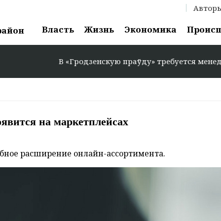
Автор
Власть
Жизнь
Экономика
Проис
район
В «Гродзенскую праўду» требуется менеджер по 
оявится на маркетплейсах
абное расширение онлайн-ассортимента.