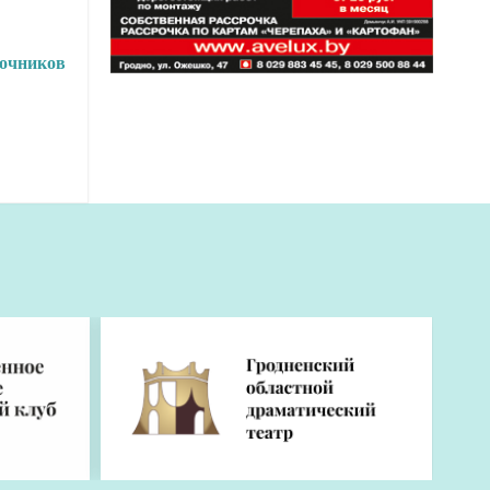
точников
ском
вым
нии
али