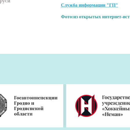
руси
Служба информации "ГП"
Фото:
из открытых интернет-ис
и. Почему молодежь выбирает работу в сель
зпредприятий Кореличского района с развитым зерно
а производстве мясо-молочной продукции, выращива
 условия для того, чтобы молодые аграрии реализовыв
вились хорошими специалистами.