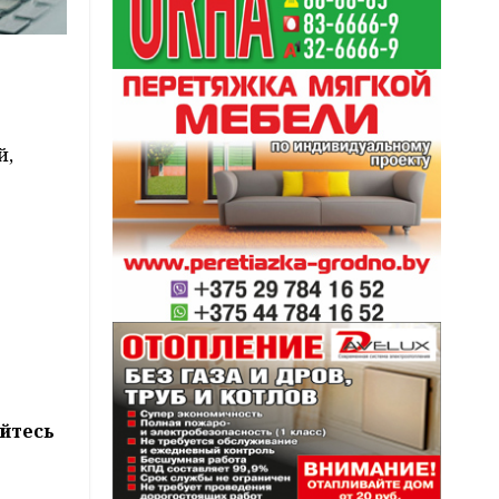
й,
йтесь