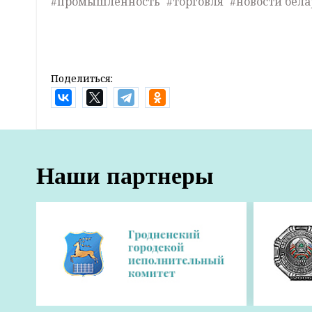
#промышленность
#торговля
#новости бела
Поделиться:
Главная
Новости
Экономика и АПК
По стопам родителей и по зову душ
хозяйстве
16:47 14 июня 2026
КУСП «Черняховский-Агро» – одно из сельхо
направлением, которое специализируется н
сахарной свеклы и рапса. Здесь созданы все
свой потенциал, набирались опыта и стано