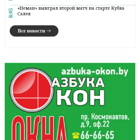
5. В Гродненском районе задержали
подозреваемого в убийстве 61-летней
женщины: мужчина прятался в лесу.
Подробности читайте в
материале
.