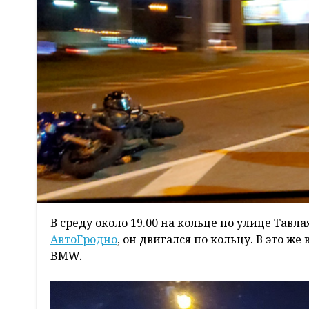
В среду около 19.00 на кольце по улице Тавл
АвтоГродно
, он двигался по кольцу. В это ж
BMW.