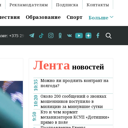
ы
Рекламодателям
Подписка
Контакты
шествия
Образование
Спорт
Больше
-35-86 // В Гродно временно закрывается движение по ул
Лента
новостей
Можно ли продлить контракт на
10:35
полгода?
Около 200 сообщений о звонках
10:20
мошенников поступило в
милицию за минувшие сутки
Кто и чем кормит
9:50
механизаторов КСУП «Дотишки»
прямо в поле
Поздравление Елены