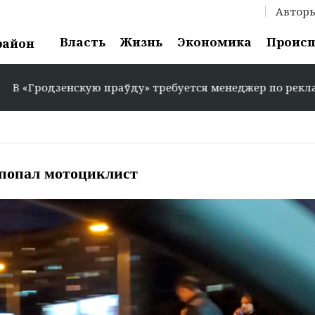
Автор
Власть
Жизнь
Экономика
Проис
район
ую праўду» требуется менеджер по рекламе: +375 29 583
 попал мотоциклист