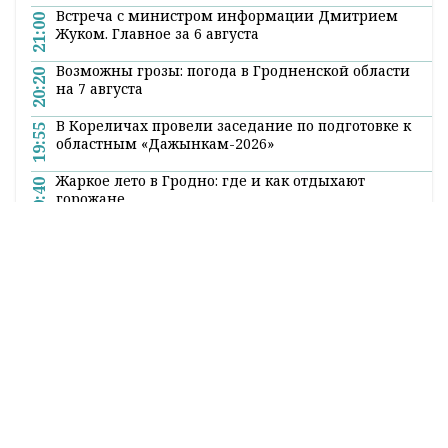
Встреча с министром информации Дмитрием
21:00
Жуком. Главное за 6 августа
Возможны грозы: погода в Гродненской области
20:20
на 7 августа
В Кореличах провели заседание по подготовке к
19:55
областным «Дажынкам-2026»
Жаркое лето в Гродно: где и как отдыхают
19:40
горожане
Суверенное общество, нейросети и воспитание
19:25
детей. Министр информации Дмитрий Жук
пообщался с гродненцами
Все новости