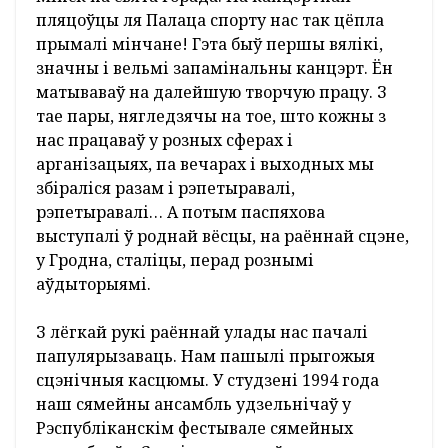
“Бердаўка” быў моцнай гаспадаркай: тут
правялі газіфікацыю вёсак, заасфальтавалі
дарогі. Кіраўнік аграпрадпрыемства
Аляксандр Каранюк - зараз ганаровы жыхар
Лідчыны – надаваў увагу не толькі развіццю
сельскай гаспадаркі, але і сацыяльна-
культурнай сферы.
На базе Бердаўскага Дома культуры
дзейнічаў вялікі хор, кіраўніком і
хормайстрам якога была мая стрыечная
сястра Зінаіда Унучко (Парфенчык). У
мастацкай самадзейнасці ўдзельнічалі
яшчэ дзве стрыечныя сястры - Таццяна
Бяляўская (медык па адукацыі), Сафія
Маркевіч (цырульнік) і мой родны дзядзька
Іван Парфенчык - шафёр мясцовага калгаса,
старэйшы ўдзельнік ансамбля (на жаль,
сёлета ва ўзросце 87 гадоў яго не стала). Праз