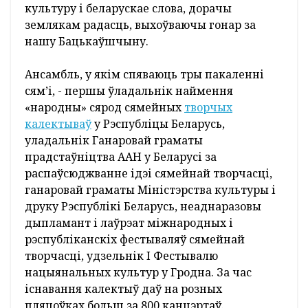
Трыццаць пяць гадоў крочыць з песняй па
жыцці народны сямейны ансамбль
Парфенчыкаў “Мы з вёсачкі-калыскі” з
аграгарадка Бердаўка
Лідскага раёна
,
прапагандуючы нацыянальную песенную
культуру і беларускае слова, дорачы
землякам радасць, выхоўваючы гонар за
нашу Бацькаўшчыну.
Ансамбль, у якім спяваюць тры пакаленні
сям’і, - першы ўладальнік наймення
«народны» сярод сямейных
творчых
калектываў
у Рэспубліцы Беларусь,