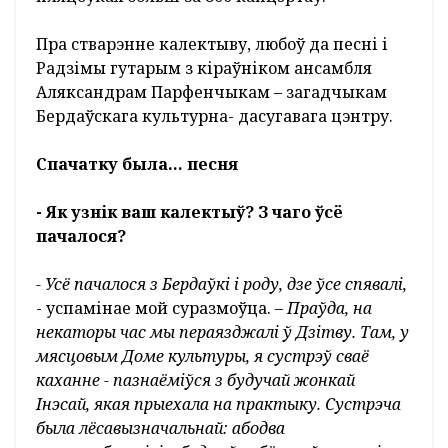
уладальнік Ганаровай граматы
прадстаўніцтва ААН у Беларусі за
распаўсюджванне ідэі сямейнай творчасці,
ганаровай граматы Міністэрства культуры і
друку Рэспублікі Беларусь, неаднаразовы
дыпламант і лаўрэат міжнародных і
рэспубліканскіх фестываляў сямейнай
творчасці, удзельнік І Фестывалю
нацыянальных культур у Гродна. За час
існавання калектыў даў на розных
пляцоўках больш за 800 канцэртаў.
Пра стварэнне калектыву, любоў да песні і
Радзімы гутарым з кіраўніком ансамбля
Аляксандрам Парфенчыкам – загадчыкам
Бердаўскага культурна- дасугавага цэнтру.