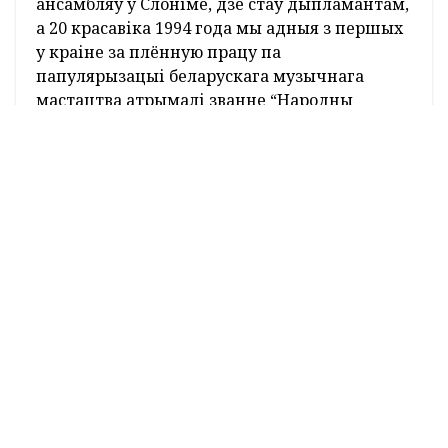
некаторы час мы паспрабавалі выступаць
радзінай. Да ансамбля далучыліся муж
Зінаіды, іх дачка, муж Сафіі. Пад уласны
акампанемент – баян, кантрабас, ударныя,
ражкі, шумавыя інструменты, спявалі перад
землякамі ў калгасе і раёне.