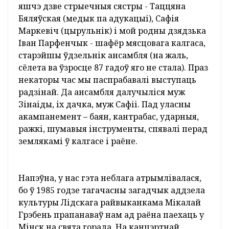
Спачатку была… песня
- Як узнік ваш калектыў? З чаго ўсё
пачалося?
- Усё пачалося з Бердаўкі і роду, дзе ўсе спявалі,
- успамінае мой суразмоўца. –
Праўда, на
некаторы час мы пераязджалі ў Дзітву. Там, у
мясцовым Доме культуры, я сустрэў сваё
каханне - пазнаёміўся з будучай жонкай
Інэсай, якая прыехала на практыку. Сустрэча
была лёсавызначальнай: абодва
культработнікі, абодва ўлюбёныя ў песню і
прафесію… Хутка пажаніліся і перабраліся ў
Бердаўку, якая на той час стала сучасным
мястэчкам, там атрымалі жыллё.
Напачатку васьмідзесятых, дарэчы, калгас