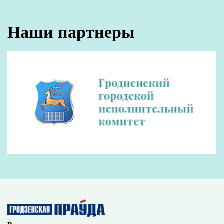
торгуют за рубеж. Но для граждан это не
повод отказываться от рублевых сбережений.
Популярные
новости
Делаем ставки
Ставки по рублевым депозитам сейчас от 5,5
до 13%: выгоднее всего традиционно
вкладываться в долгосрочные безотзывные
вклады. Эксперт Центра экономических
исследований БЕРОК Анастасия
Лузгина объясняет:
— У нас проводится нейтральная кредитно-денежная
политика, главная цель которой — поддержание
устойчиво низких темпов инфляции, в пределах 5%.