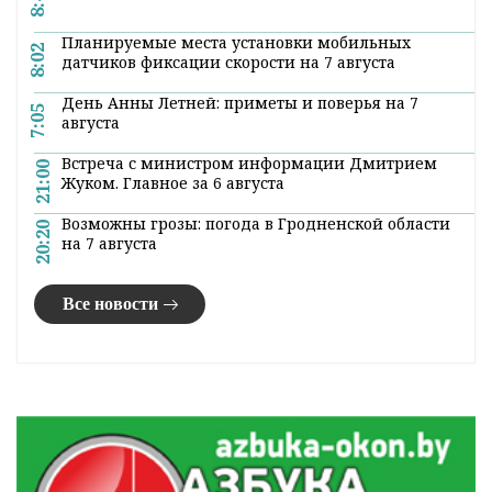
Вариантов много: помимо классических,
которые скорее помогут сохранить то, что
уже накоплено, у наших граждан появляется
все больше возможностей попробовать
альтернативные инструменты для
вложений
. Где искать баланс между рисками
и потенциальной прибылью? И к чему есть
смысл присмотреться в новом финансовом
году?
Финансовый аналитик Александр
Муха говорит, что ждать потрясений в
нынешнем году не приходится. Во всяком
случае, в базовом сценарии:
— По доллару и евро мы видим, что центробанки
стараются использовать стратегию, чтобы их
решения были понятными и предсказуемыми для