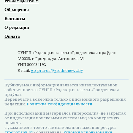
Это говорит о том, что существенных изменений в
области процентных ставок по банковским вкладам
ждать не стоит. Естественно, ставки будут
превышать уровень инфляции, то есть оставаться
положительными в реальном выражении. Но это не
будет инструмент, который направлен на получение
сверхдоходности. Депозиты — это сберегательный
инструмент. В реальном выражении деньги не
обесцениваются плюс вкладчики получают небольшой
доход.
Валютные вклады по привлекательности
пока уступают рублевым: максимальные
ставки — до 3%. Но есть и более доходные
варианты — например, облигации. Как
корпоративные, так и государственные.
Например, сейчас на рынке предлагаются
ценные бумаги предприятий, по которым —