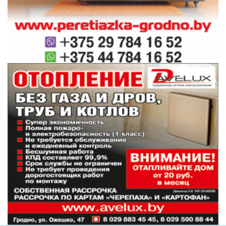
более и ситуация на глобальных финансовых рынках
способствовала этому. Однако сейчас российские
резервы составляют почти 550 млрд долларов —
налицо перенакопление. Фактически, продолжая
наращивать запасы, Центробанк России
способствует развитию экономики зарубежных
государств вместо национальной. Думаю, в этом году
ситуация может измениться. В том числе в
отношении курса российского рубля: ему не дадут
укрепиться до уровня сильно ниже 60 рублей за
доллар, чтобы не навредить экспортерам.
Что же касается перспектив нацио­нальной
валюты, аналитик считает: в нынешнем году
по отношению к доллару можно ожидать
небольшого ослабления — опять же, на этот
шаг финансовые власти могут пойти ради
поддержки наших предприятий, которые