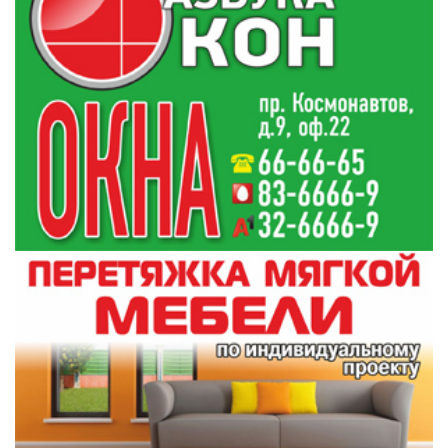
участников рынка. Резких колебаний вряд ли стоит
ожидать. Думаю, по паре «евро-доллар», если брать
средние курсы, на конец года мы увидим отклонения
максимум в несколько процентов — ничего критичного
в этом нет, особенно если активы
диверсифицированы.
Любопытный момент — динамика курса
российского рубля. В прошлом году он
заметно укрепился: плюс 9,3% по отношению
к доллару. Укрепление произошло и к
белорусскому рублю:
— Это среди прочего могло быть связано с тем, что
растет экспорт российских товаров и сохраняется
высокое сальдо торгового баланса: Россия — чистый
экспортер. На фоне этого у соседского Центробанка
была реальная возможность для пополнения ЗВР, тем