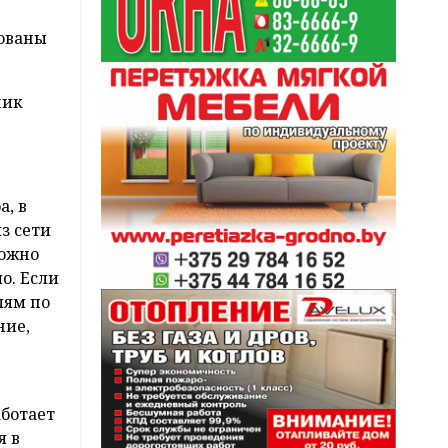
рованы
ник
а, в
з сети
можно
о. Если
лям по
ние,
аботает
я в