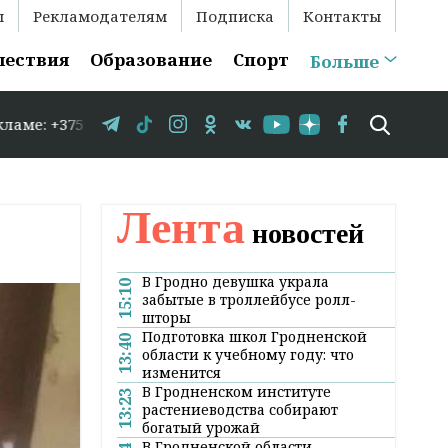
ы
Рекламодателям
Подписка
Контакты
шествия
Образование
Спорт
Больше
 583-35-86 // В Гродно временно закрывается движение 
Лента
новостей
В Гродно девушка украла
15:10
забытые в троллейбусе ролл-
шторы
Подготовка школ Гродненской
13:40
области к учебному году: что
изменится
В Гродненском институте
13:23
растениеводства собирают
богатый урожай
В Гродненской области