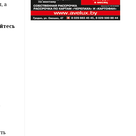
, а
йтесь
е