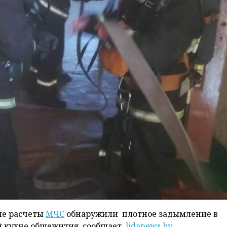
ые расчеты
МЧС
обнаружили плотное задымление в
ей кухне общежития, сообщает
lidanews.by
.