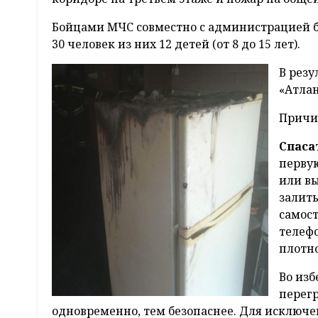
Бойцами МЧС совместно с администрацией б
30 человек из них 12 детей (от 8 до 15 лет).
В рез
«Атлан
Причи
Спаса
первую
или в
залить
самост
телефо
плотно
Во из
перегр
одновременно, тем безопаснее. Для исключе