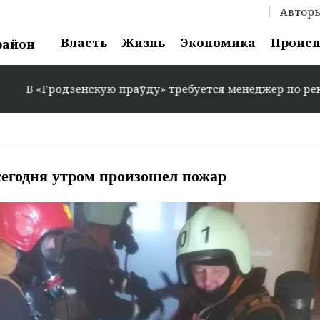
Автор
Власть
Жизнь
Экономика
Проис
район
зенскую праўду» требуется менеджер по рекламе: +375 29
годня утром произошел пожар