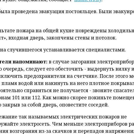
ыла проведена эвакуация постояльцев. Были эвакуи
ультате пожара на общей кухне повреждены холодиль
т», входная дверь, закопчены стены и потолок.
на случившегося устанавливается специалистами.
тели напоминают:
в случае загорания электроприбор
 очередь, следует его обесточить - выдернуть вилку и
ыключить предохранители на счетчике. После этого 
 пламя водой или накинуть на него плотное покрывал
оятельно справиться не получается - звоните спасате
нам 101 или 112. Как можно скорее покиньте помеще
 закрыв за собой дверь, оповестите соседей.
бежание так называемых электрических пожаров не
ужайте электросеть. Чем меньше электроприборов р
ния возгорания из-за скачков и перепадов напряжени