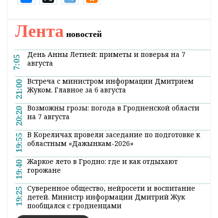
Оперативные и актуальные новости
Гродно и области в нашем
Telegram-
канале
. Подписывайтесь по ссылке!
#коронавирус
#в мире
#Стоп COVID
Поделиться:
Лента
новостей
День Анны Летней: приметы и поверья на 7
7:05
августа
Встреча с министром информации Дмитрием
21:00
Жуком. Главное за 6 августа