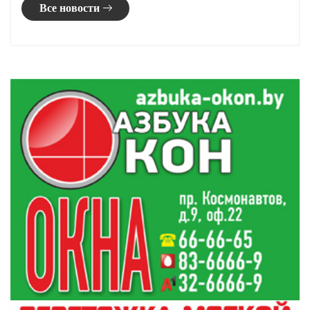
Возможны грозы: погода в Гродненской области
20:20
на 7 августа
В Кореличах провели заседание по подготовке к
19:55
областным «Дажынкам-2026»
Жаркое лето в Гродно: где и как отдыхают
19:40
горожане
Суверенное общество, нейросети и воспитание
19:25
детей. Министр информации Дмитрий Жук
пообщался с гродненцами
Все новости