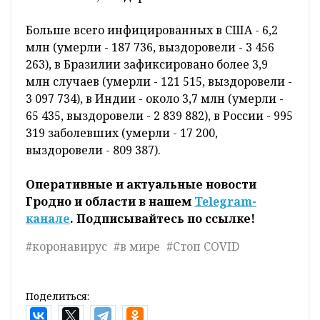
Число инфицированных
коронавирусом
в
мире превысило 25,6 млн. Такие данные
приводит официальный сайт Университета
Джона Хопкинса (США), сообщает
корреспондент
БЕЛТА
.
По состоянию на сегодняшнее утро COVID-19
заражены 26 641 837 человек, умерли 860 994
заболевших, выздоровели 18 122 972.
Больше всего инфицированных в США - 6,2
млн (умерли - 187 736, выздоровели - 3 456
263), в Бразилии зафиксировано более 3,9
млн случаев (умерли - 121 515, выздоровели -
3 097 734), в Индии - около 3,7 млн (умерли -
65 435, выздоровели - 2 839 882), в России - 995
319 заболевших (умерли - 17 200,
выздоровели - 809 387).