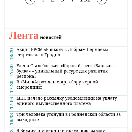
Лента
новостей
Акция БРСМ «В школу с Добрым Сердцем»
18:20
стартовала в Гродно
Елена Стальбовская: «Каравай-фест «Бацькава
17:50
булка» – уникальный ресурс для развития
региона»
В «МилкАгро» дан старт сбору черной
17:20
смородины
МНС начало рассылку уведомлений на уплату
17:05
единого имущественного платежа
Три человека утонули в Гродненской области за
16:33
выходные
В Беларуси утвердили новую программу