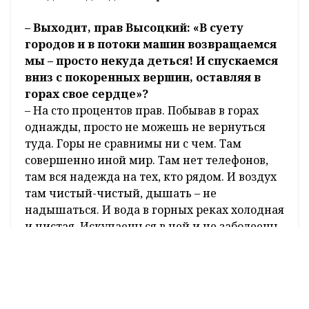
– Выходит, прав Высоцкий: «В суету
городов и в потоки машин возвращаемся
мы – просто некуда деться! И спускаемся
вниз с покоренных вершин, оставляя в
горах свое сердце»?
– На сто процентов прав. Побывав в горах
однажды, просто не можешь не вернуться
туда. Горы не сравнимы ни с чем. Там
совершенно иной мир. Там нет телефонов,
там вся надежда на тех, кто рядом. И воздух
там чистый-чистый, дышать – не
надышаться. И вода в горных реках холодная
и чистая. Искупаешься в ней и не заболеешь.
Благодаря походам я избавилась от своих
многих болячек, Да, болят суставы, ноют
ноги, но все проходит в горах. Я даже
простудами теперь болею редко и легко. И