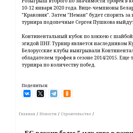
Розыгрыш второго по значимости трофея в к
10-12 января 2020 года. Вице-чемпионы Бела
"Краковия". Затем "Неман" будет спорить за
турнира подопечные Сергея Пушкова выйдут
Континентальный кубок по хоккею с шайбой 
эгидой IIHF. Турнир является наследником К
Белорусские клубы выигрывали Континентал
обладателем трофея в сезоне 2014/2015. Ещ
турнира по количеству побед.
Поделиться:
Главная
Новости
Строительство
ЕС вложит более 5 млн евро в разв