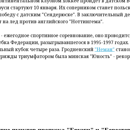
онтинентальном клубном хоккее пройдет в датском 
руси стартуют 10 января. Их соперником станет польс
 победу с датским "Сендерюске". В заключительный д
 на лед против английского "Ноттингема".
- ежегодное спортивное соревнование, оно проводитс
убка Федерации, разыгрывавшегося в 1995-1997 годах.
ьный кубок четыре раза. Гродненский
"Неман"
стано
е трижды триумфатором была минская "Юность" - реко
итие пунктов пропуска "Брузги" и "Бересто