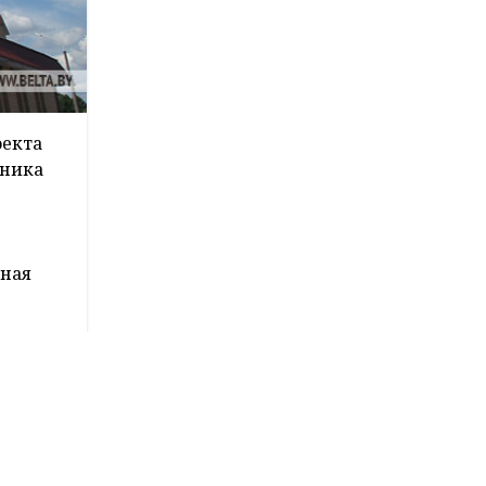
оекта
ьника
ьная
нно-
 и