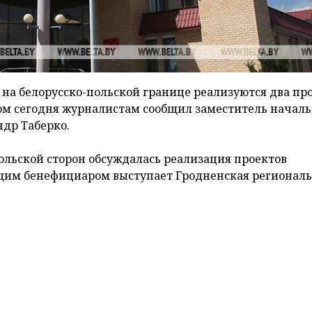
" на белорусско-польской границе реализуются два пр
ом сегодня журналистам сообщил заместитель начал
др Таберко.
польской сторон обсуждалась реализация проектов
им бенефициаром выступает Гродненская регионал
 в проект строительства рентгеновской сканирующей
втодорожном пункте пропуска "Берестовица".
т предполагает возведение стационарного инспекцио
рового комплекса с соответствующим оборудованием
 в котором будет работать персонал. Кроме того,