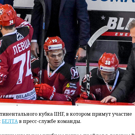
тинентального кубка IIHF, в котором примут участие
и
БЕЛТА
в пресс-службе команды.