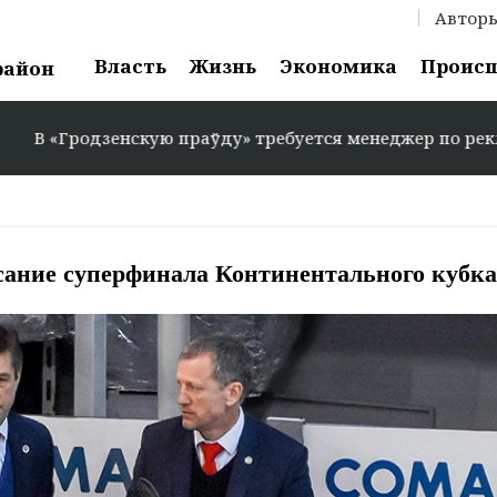
Автор
Власть
Жизнь
Экономика
Проис
район
дзенскую праўду» требуется менеджер по рекламе: +375 2
сание суперфинала Континентального кубка