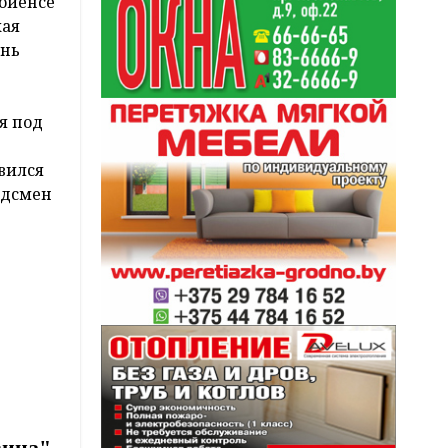
Войенсе
кая
ень
я под
вился
рдсмен
вица"