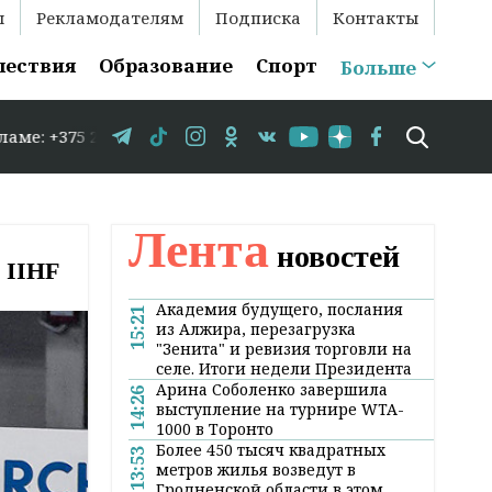
ы
Рекламодателям
Подписка
Контакты
шествия
Образование
Спорт
Больше
9 583-35-86 // В Гродно временно закрывается движение
Лента
новостей
 IIHF
Академия будущего, послания
15:21
из Алжира, перезагрузка
"Зенита" и ревизия торговли на
селе. Итоги недели Президента
Арина Соболенко завершила
14:26
выступление на турнире WTA-
1000 в Торонто
Более 450 тысяч квадратных
13:53
метров жилья возведут в
Гродненской области в этом