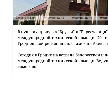
В пунктах пропуска "Брузги" и "Берестовица
международной технической помощи. Об эт
Гродненской региональной таможни Алексан
Сегодня в Гродно на встрече белорусской и 
международной технической помощи. Ведущ
таможня.
Свыше 4 млн евро составит вклад Евросоюза
системы контроля транспортных средств в а
"Проек
досмот
Популярные
новости
здания,