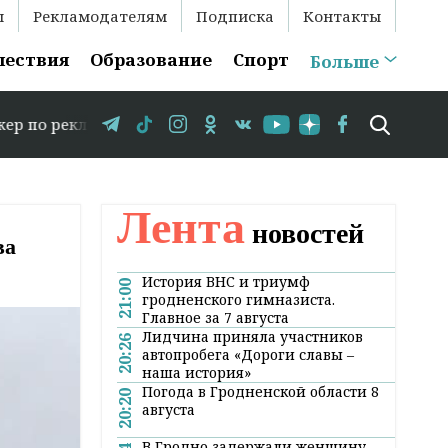
ы
Рекламодателям
Подписка
Контакты
шествия
Образование
Спорт
Больше
ме: +375 29 583-35-86 // В Гродно временно закрывается
Лента
новостей
ва
История ВНС и триумф
21:00
гродненского гимназиста.
Главное за 7 августа
Лидчина приняла участников
20:26
автопробега «Дороги славы –
наша история»
Погода в Гродненской области 8
20:20
августа
В Гродно задержали женщину,