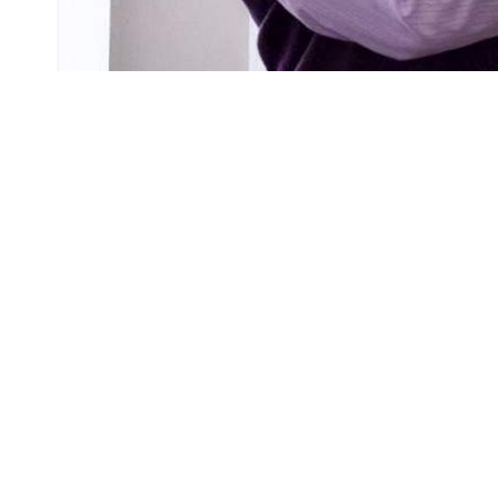
Выставка работ из бумаги гродненского мас
Гродненской областной научной библиотеки 