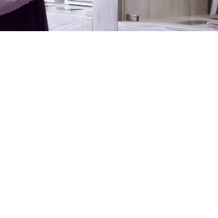
тера Станислава Мулицы открылась в отделе искусства
имени Е.Ф. Карского.