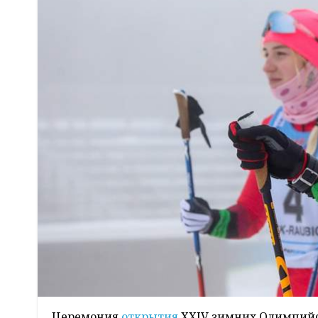
Церемония
открытия
XXIV зимних Олимпийск