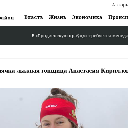
Автор
Власть
Жизнь
Экономика
Проис
район
В «Гродзенскую праўду» требуется менеджер по рекла
лячка лыжная гонщица Анастасия Кирилло