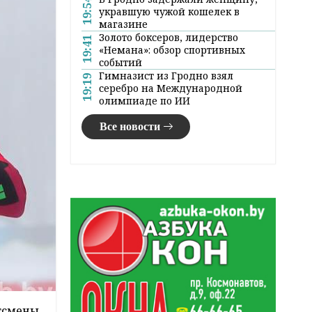
19:54
укравшую чужой кошелек в
магазине
Золото боксеров, лидерство
19:41
«Немана»: обзор спортивных
событий
Гимназист из Гродно взял
19:19
серебро на Международной
олимпиаде по ИИ
Все новости
ртсмены