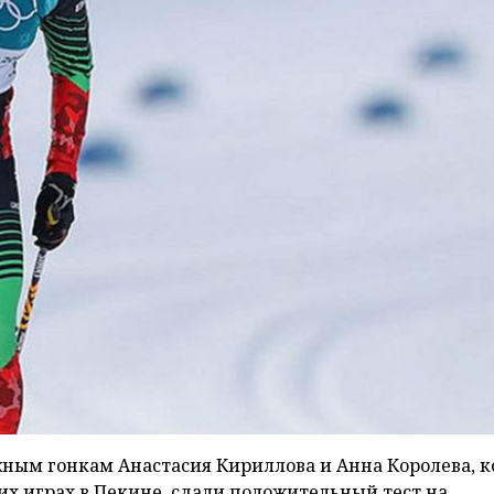
ным гонкам Анастасия Кириллова и Анна Королева, 
х играх в Пекине, сдали положительный тест на