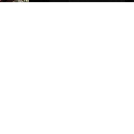
предательство Украины. Сколько Александр Лукашенк
елорусский лидер вышел с автоматом в августе 2020-
е ответы. Интервью Президента Беларуси Александра
овьеву смотрите сегодня после "Панорамы".
но и области в нашем
Telegram-канале
. Подписыва
тервью