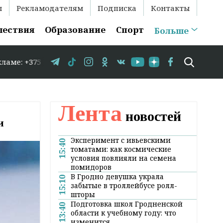
ы
Рекламодателям
Подписка
Контакты
шествия
Образование
Спорт
Больше
 29 583-35-86 // В Гродно временно закрывается движен
Лента
новостей
и
Эксперимент с ивьевскими
15:40
томатами: как космические
условия повлияли на семена
помидоров
В Гродно девушка украла
15:10
забытые в троллейбусе ролл-
шторы
Подготовка школ Гродненской
13:40
области к учебному году: что
изменится