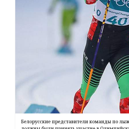
Белорусские представители команды по лыж
должны были принять участие в Олимпийски