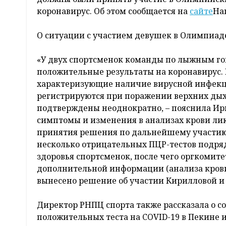
коронавирус. Об этом сообщается на
сайте
На
О ситуации с участием девушек в Олимпиад
«У двух спортсменок команды по лыжным г
положительные результаты на коронавирус. 
характеризующие наличие вирусной инфекц
регистрируются при поражении верхних дых
подтверждены неоднократно, – пояснила Ир
симптомы и изменения в анализах крови ли
принятия решения по дальнейшему участию 
несколько отрицательных ПЦР-тестов подряд
здоровья спортсменок, после чего оргкомит
дополнительной информации (анализа крови 
вынесено решение об участии Кирилловой и 
Директор РНПЦ спорта также рассказала о с
положительных теста на COVID-19 в Пекине и