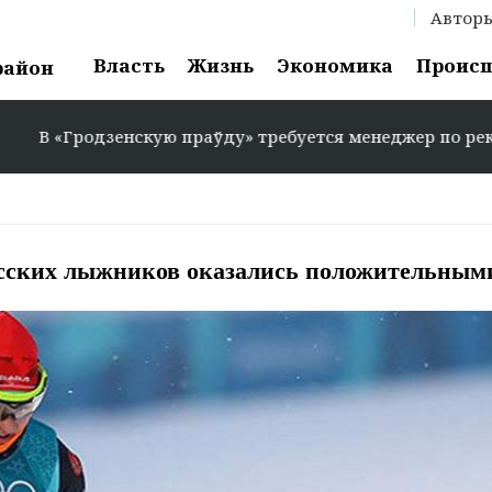
Автор
Власть
Жизнь
Экономика
Проис
район
родзенскую праўду» требуется менеджер по рекламе: +375
усских лыжников оказались положительным