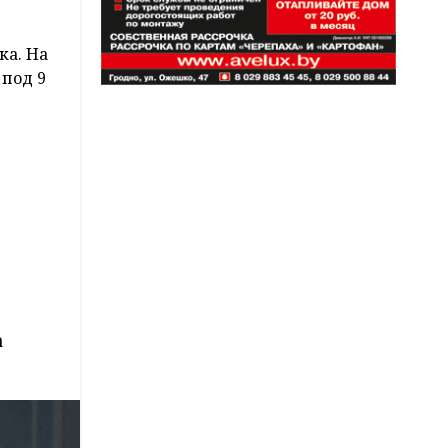
ка. На
 под 9
а