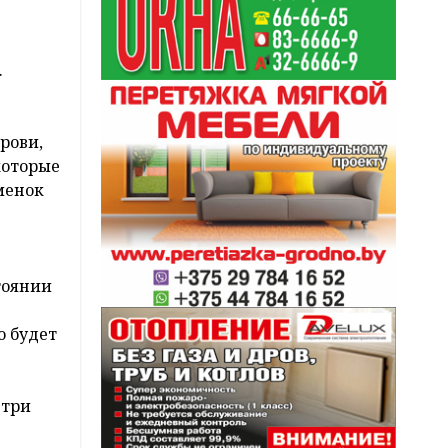
.
рови,
которые
менок
тоянии
о будет
 три