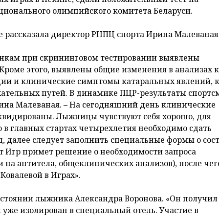
ционального олимпийского комитета Беларуси.
е рассказала директор РНПЦ спорта Ирина Малеваная
онкам при скрининговом тестировании выявлены
Кроме этого, выявлены общие изменения в анализах к
ии и клинические симптомы катаральных явлений, 
ательных путей. В динамике ПЦР-результаты спортс
ина Малеваная. – На сегодняшний день клинические
квидированы. Лыжницы чувствуют себя хорошо, для
в главных стартах четырехлетия необходимо сдать
, далее следует заполнить специальные формы о сос
ет Игр примет решение о необходимости запроса
на антитела, общеклинических анализов), после чег
Ковалевой в Играх».
остоянии лыжника Александра Воронова. «Он получил
 уже изолирован в специальный отель. Участие в