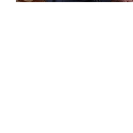
Почему может допрыгаться Литва, а также 
планирует еще быть Президентом и почему б
Подробнее в эфире
tvr.by
.
Самые интересные вопросы, и только главны
Лукашенко журналисту ВГТРК Владимиру Сол
Оперативные и актуальные новости Грод
по ссылке!
#новости беларуси
#Президент
#власть
#ин
Поделиться: