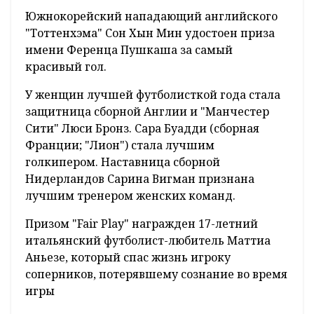
Южнокорейский нападающий английского
"Тоттенхэма" Сон Хын Мин удостоен приза
имени Ференца Пушкаша за самый
красивый гол.
У женщин лучшей футболисткой года стала
защитница сборной Англии и "Манчестер
Сити" Люси Бронз. Сара Буадди (сборная
Франции; "Лион") стала лучшим
голкипером. Наставница сборной
Нидерландов Сарина Вигман признана
лучшим тренером женских команд.
Призом "Fair Play" награжден 17-летний
итальянский футболист-любитель Маттиа
Аньезе, который спас жизнь игроку
соперников, потерявшему сознание во время
игры