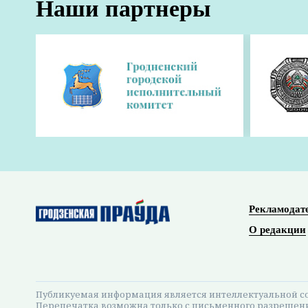
Комфортная среда и кадры для села
18:21 28 мая 2026
На заседании облисполкома, которое состоял
обсудили темы, которые касаются комфорта ж
благоустройство, жилищно-коммунальную сф
От капремонта до новых очистных соору
Одной из главных тем заседания стала реа
благоприятная среда» в 2026 году. Речь шла 
жилого фонда и развитии коммунальной ин
– Вопросы водоснабжения и канализации сего
Именно на это жители области обращают вним
комфорте и качестве жизни. Поэтому модерн
создание комфортной среды должны оставать