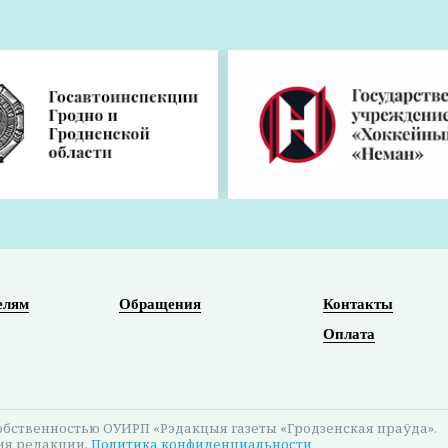
. О чем говорили на заседании облисполком
ось под руководством главы региона Юрия Караева,
ителей и развития сельского хозяйства области:
еру и кадровое обеспечение аграрных предприятий.
жений
лизация Государственной программы «Комфортное жил
о благоустройстве населенных пунктов, ремонте дорог
фраструктуры.
дня остаются одними из самых чувствительных для люде
ание в первую очередь, потому что речь идет о ежед
изация коммунальной инфраструктуры, благоустройст
ся в числе приоритетных задач,
– подчеркнул председ