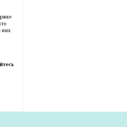
ержке
кто
в них
йтесь