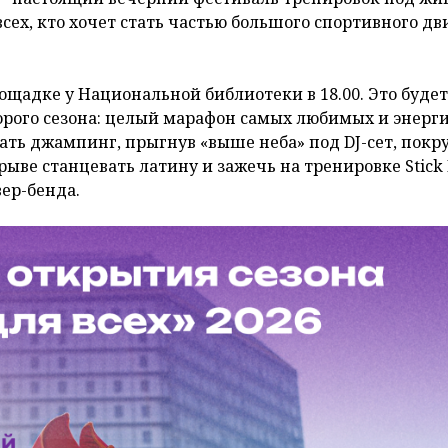
сех, кто хочет стать частью большого спортивного д
ощадке у Национальной библиотеки в 18.00. Это будет
орого сезона: целый марафон самых любимых и энерг
вать джампинг, прыгнув «выше неба» под DJ-сет, покр
рыве станцевать латину и зажечь на тренировке Stick
ер-бенда.