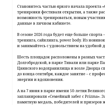
Становитесь частью яркого начала проекта «
тренировки фестиваля открытия, а также р
возможность тренироваться, новым участник
данные в личном кабинете.
В сезоне 2026 года будет еще больше спорта –
тренинга, сайклинга, power body. Из новин
и занимайтесь с удовольствием на удобной д
Шесть площадок расположены в разных частя
Долгобродской, в парке Тивали или парке Пав
Цнянского водохранилища и возле Дворца сп
до конца сентября, каждое занятие – с про
энергии и вдохновения.
А на 7 июня в парке имени 50-летия Велико
запланировали «Семейный забег с Prizma». З
памятную медаль, победителей и призеров жд