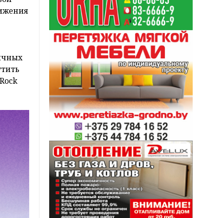
вижения
ичных
утить
 Rock