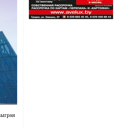
зыгран