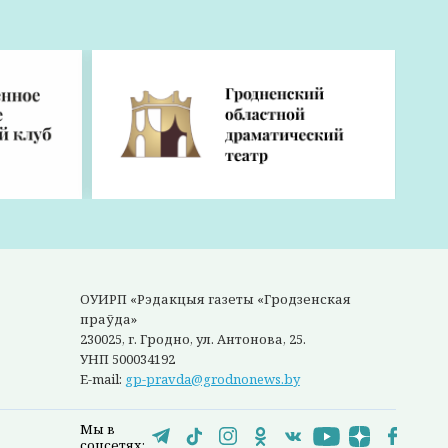
а
ье и
,
й.
невном
во и
атель