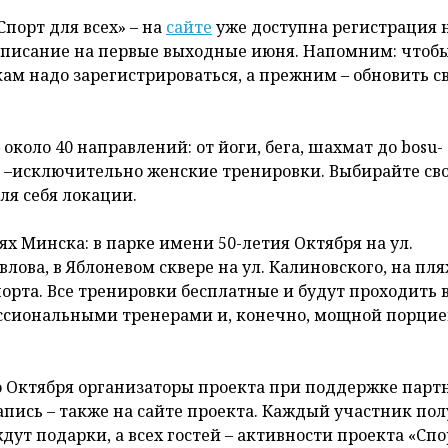
Спорт для всех» – на
сайте
уже доступна регистрация 
асписание на первые выходные июня. Напомним: чтоб
ам надо зарегистрироваться, а прежним – обновить с
 около 40 направлений: от йоги, бега, шахмат до bosu-
ок –исключительно женские тренировки. Выбирайте св
ля себя локации.
х Минска: в парке имени 50-летия Октября на ул.
лова, в Яблоневом сквере на ул. Калиновского, на пл
орта. Все тренировки бесплатные и будут проходить 
фессиональными тренерами и, конечно, мощной порци
го Октября организаторы проекта при поддержке парт
апись – также на сайте проекта. Каждый участник по
ут подарки, а всех гостей – активности проекта «Спо