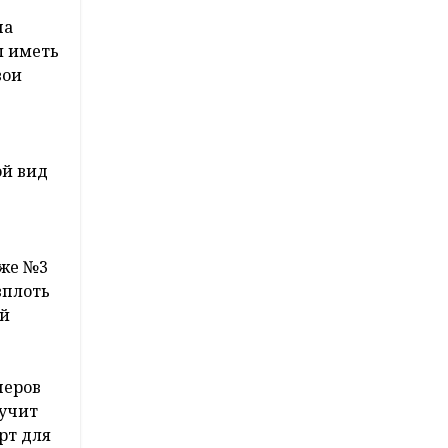
на
ы иметь
вои
ой вид
яже №3
вплоть
ей
неров
лучит
рт для