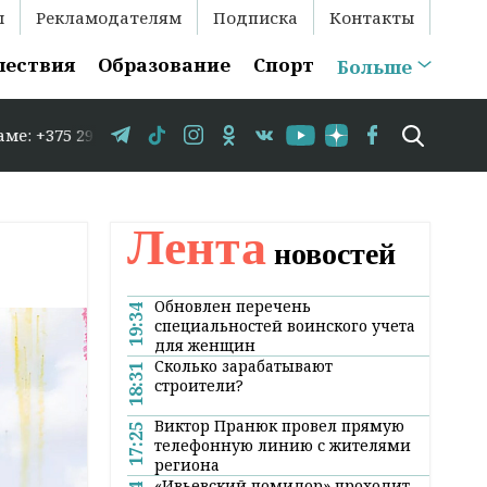
ы
Рекламодателям
Подписка
Контакты
шествия
Образование
Спорт
Больше
583-35-86 // В Гродно временно закрывается движение п
Лента
новостей
Обновлен перечень
19:34
специальностей воинского учета
для женщин
Сколько зарабатывают
18:31
строители?
Виктор Пранюк провел прямую
17:25
телефонную линию с жителями
региона
«Ивьевский помидор» проходит