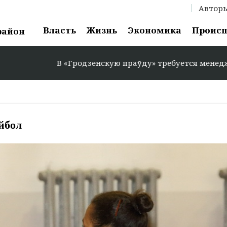
Автор
Власть
Жизнь
Экономика
Проис
район
В «Гродзенскую праўду» требуется менеджер по рекла
йбол