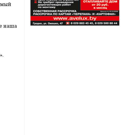
Самый
ре наша
».