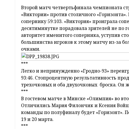
Второй матч четвертьфинала чемпионата ст
«Виктории» против столичного «Горизонта»
сопернику 59:103. «Виктория» проиграла соп
десятиминутке порадовала зрителей не по г
авторитет именитого соперника, уступив сто
большинства игроков к этому матчу из-за бо
очками.
***
Легко и непринужденно «Гродно-93» переиг
93:46. Стопроцентную результативность про
трехочковых и оба двухочковых броска. Он 
***
В гостевом матче в Минске «Олимпия» во второ
Отличились Мария Филончик и Ксения Войше
команды по полуфиналу будет «Горизонт». П
19 и 20 марта.
***