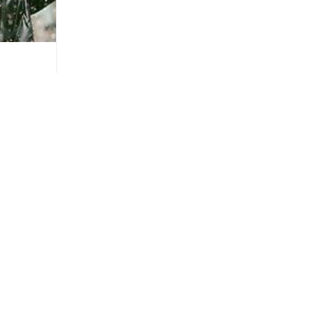
ние
 12°С
огах
усов