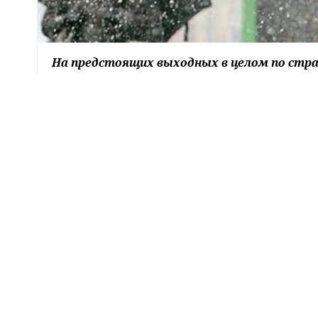
На предстоящих выходных в целом по стра
С учётом кратковременного прогноза на бо
ветра порывами до 18 м/с, понижение темпер
при прояснениях), выпадение обильных осад
В субботу, 19 марта, на большей части терр
будет скользко. Температура воздуха ночью с
охладится до минус 10 - минус 12 градусов.
ниже нуля по северо-востоку и до 2 градусов
Поделиться: