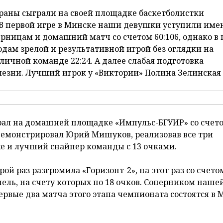
раны сыграли на своей площадке баскетболистки
. В первой игре в Минске наши девушки уступили им
ерницам и домашний матч со счетом 60:106, однако в
одам зрелой и результативной игрой без оглядки на
личной команде 22:24. А далее слабая подготовка
лезни. Лучший игрок у «Виктории» Полина Зелинская 
рал на домашней площадке «Импульс-БГУИР» со счет
демонстрировал Юрий Мишуков, реализовав все три
же и лучший снайпер команды с 13 очками.
й раз разгромила «Горизонт-2», на этот раз со счетом
ль, на счету которых по 18 очков. Соперником наше
ервые два матча этого этапа чемпионата состоятся в 