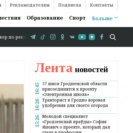
ы
Рекламодателям
Подписка
Контакты
шествия
Образование
Спорт
Больше
ме: +375 29 583-35-86 // В Гродно временно закрывается
Лента
новостей
57 школ Гродненской области
16:45
присоединятся к проекту
«Электронная школа»
Тракторист в Гродно воровал
16:26
удобрения для своего огорода
Молодой специалист
15:26
«Гродзенскай праўды» София
Янович о проекте, который дал
старт в профессии