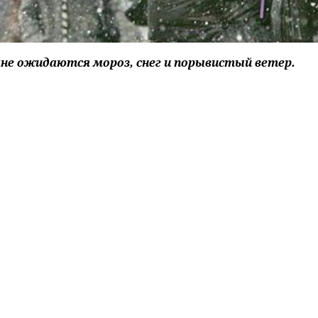
не ожидаются мороз, снег и порывистый ветер.
льшей части территории республики ожидается усиле
атуры воздуха до минус 9°С в ночное время (до минус
ков.
итории страны пройдет кратковременный снег. На дор
оставит 2-9 градусов мороза, при прояснениях воздух
 Днем столбик термометра опустится до отметки 5 град
 тепла по юго-западу страны.