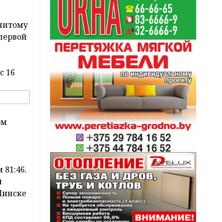
енитому
 первой
с 16
ом
 81:46.
й
Минске