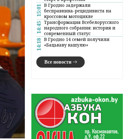
В Гродно задержали
15:01
бесправника-рецидивиста на
кроссовом мотоцикле
Трансформация Всебелорусского
14:45
народного собрания: история и
современный статус
В Гродно 14 семей получили
14:18
«Бацькаву кашулю»
Все новости