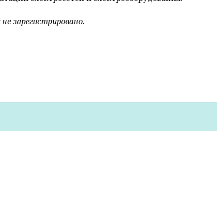
енщины произошли 3 пожара – в Лидском, Щучинско
ании легкового автомобиля на территории гаражного
зультате пожара повреждены лобовое стекло, панель
мая причина пожара – нарушение правил эксплуатаци
блочной хозяйственной постройке в агрогородке Рожан
повреждено перекрытие. Предполагаемой причиной п
, теплогенерирующих агрегатов и устройств.