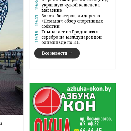
19:54
укравшую чужой кошелек в
магазине
Золото боксеров, лидерство
19:41
«Немана»: обзор спортивных
событий
Гимназист из Гродно взял
19:19
серебро на Международной
олимпиаде по ИИ
Все новости
з