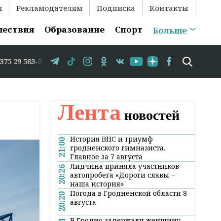
ы
Рекламодателям
Подписка
Контакты
шествия
Образование
Спорт
Больше
583-35-86 // В Гродно временно закрывается движение по
Лента
новостей
История ВНС и триумф
21:00
гродненского гимназиста.
Главное за 7 августа
Лидчина приняла участников
20:26
автопробега «Дороги славы –
наша история»
Погода в Гродненской области 8
20:20
августа
В Гродно задержали женщину,