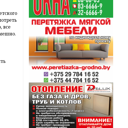
етского
мотреть
, все
смешно.
сть