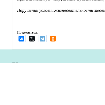
За прошедшие сутки на территории Гродн
Ошмянском районах.
13 мая в 18-00 поступило сообщение о загор
кооператива по улице Крупской в Лиде. В ре
приборов и салон автомобиля. Предполагае
электросетей и электрооборудования.
На час позже, в 19-00, огонь хозяйничал в 
Щучинского района. Уничтожена кровля и 
стало нарушение правил эксплуатации печей