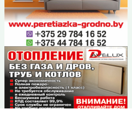
Контакты
О редакции
Оплата
ОУИРП «Рэдакцыя газеты «Гродзенская праўда»
230025, г. Гродно, ул. Антонова, 25.
УНП 500034192
E-mail:
gp-pravda@grodnonews.by
Публикуемая информация является интеллектуальной
собственностью ОУИРП «Рэдакцыя газеты «Гродзенская
праўда».
Перепечатка возможна только с письменного разрешения
редакции.
Политика конфиденциальности
При использовании материалов гиперссылка (не закрытая
от индексации поисковыми системами) на конкретную
новость
с указанием в тексте заимствования названия ресурса
grodnonews.by
- обязательна.
Условия использования
материалов.