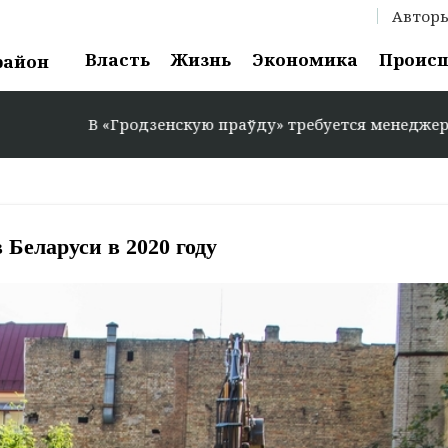
Автор
Власть
Жизнь
Экономика
Проис
район
В «Гродзенскую праўду» требуется менеджер по рекламе:
 Беларуси в 2020 году