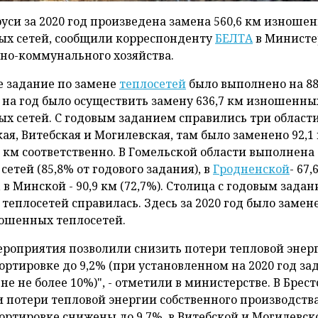
руси за 2020 год произведена замена 560,6 км изноше
ых сетей, сообщили корреспонденту
БЕЛТА
в Министе
о-коммунального хозяйства.
е задание по замене
теплосетей
было выполнено на 88
 на год было осуществить замену 636,7 км изношенны
ых сетей. С годовым заданием справились три области
ая, Витебская и Могилевская, там было заменено 92,1 
3 км соответственно. В Гомельской области выполнена
 сетей (85,8% от годового задания), в
Гродненской
- 67,
, в Минской - 90,9 км (72,7%). Столица с годовым зада
 теплосетей справилась. Здесь за 2020 год было замене
ошенных теплосетей.
ероприятия позволили снизить потери тепловой энер
ортировке до 9,2% (при установленном на 2020 год за
не не более 10%)", - отметили в министерстве. В Брес
и потери тепловой энергии собственного производств
ортировке снижены до 9,7%, в Витебской и Могилевско