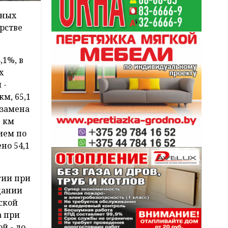
нных
рстве
,1%, в
х
 -
км, 65,1
 замена
6 км
нием по
но 54,1
гии при
дании
тской
а при
й - до