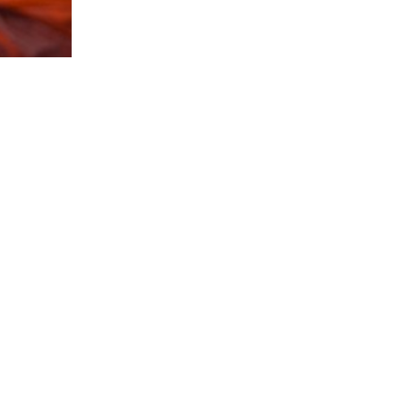
м на
нной
йтесь