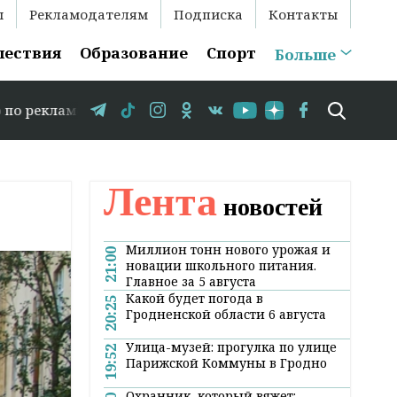
ы
Рекламодателям
Подписка
Контакты
шествия
Образование
Спорт
Больше
 +375 29 583-35-86 // 15 августа в Свислочи состоится 
Лента
новостей
Миллион тонн нового урожая и
21:00
новации школьного питания.
Главное за 5 августа
Какой будет погода в
20:25
Гродненской области 6 августа
Улица-музей: прогулка по улице
19:52
Парижской Коммуны в Гродно
Охранник, который вяжет: