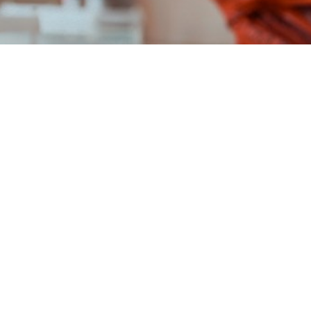
егистрирован 258 691 человек с положительным тесто
у которых ранее был подтвержден диагноз
COVID-19.
а территории страны умерли 1783 пациента с выявле
сего в стране проведено 4 577 305 тестов.
но и области в нашем
Telegram-канале
. Подписыва