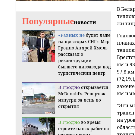
В Бела
теплов
Популярные
новости
жилищн
«Равных не
будет даже
Годово
на просторах СНГ». Мэр
планах
Гродно Андрей Хмель
теплов
рассказал о
Брестск
реконструкции
км и 9
бывшего пивзавода под
97,8 км
туристический центр
(72,1%)
замене
В Гродно
открывается
км изн
McDonald’s. Репортаж
изнутри за день до
"Эти м
открытия
трансп
на уров
В Гродно
во время
област
строительных работ на
трансп
участке улицы