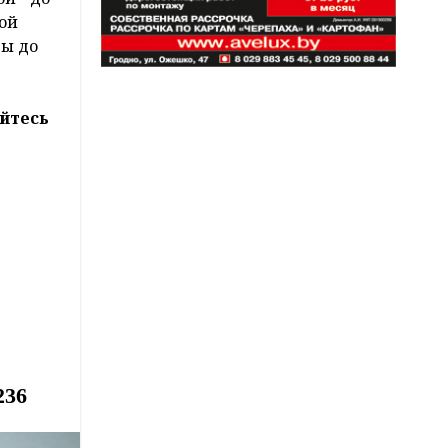
кой
ны до
йтесь
236