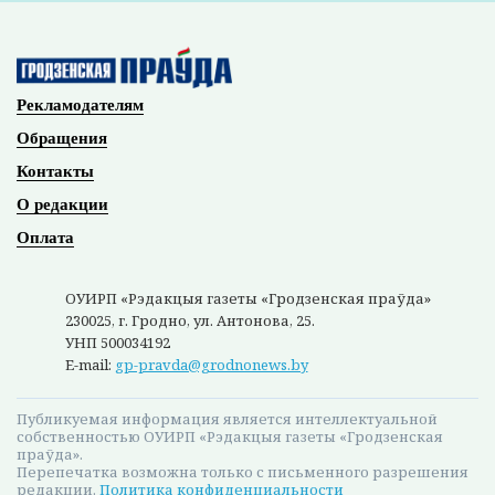
общественный резонанс и создали
атмосферу недоверия к компетентным
службам. Это негативно повлияло на
состояние правопорядка и повлекло за собой
тяжкие последствия - привело к повышению
напряженности в обществе, побудило
граждан к проведению незаконных
массовых мероприятий, иным
противоправным деяниям.
Оперативные и актуальные новости
Гродно и области в нашем
Telegram-
канале
. Подписывайтесь по ссылке!
#новости беларуси
#суд
Фото:
pixabay.com