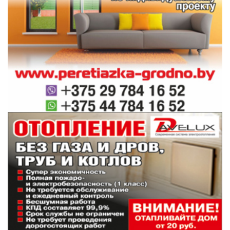
и скончавшемся в указанном учреждении 12
ноября 2020 года, а также к передаче через
мессенджер Telegram фотокопий
медицинской документации Бондаренко".
При этом, как сообщали в Генпрокуратуре,
Борисевич, получив изначально отказ от
других медработников сообщить
интересующие ее сведения, сознавала, что
запрашиваемая информация в соответствии
со ст.46 закона "О здравоохранении"
составляла врачебную тайну, а она не была
лицом, имеющим право на ее получение и
распространение.
Сорокин, поддавшись уговорам, умышленно
незаконно разгласил сведения о факте
поступления Бондаренко в стационар и