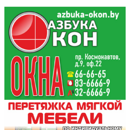
Рассмотрение этого уголовного дела в суде
Московского района началось 19 февраля.
Популярные
новости
По информации обвинения, "Борисевич с 12
по 13 ноября 2020 года в нарушение порядка
получения, предоставления и
распространения информации,
составляющей врачебную тайну, без согласия
пациента или иных уполномоченных лиц в
ходе неоднократных соединений по сетям
электросвязи с Сорокиным путем просьб и
уговоров склонила его к предоставлению
устной информации о пациенте больницы
Романе Бондаренко, проходившем лечение