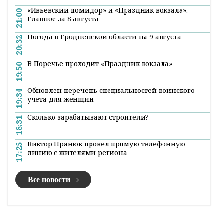
Суд в Минске вынес
обвинительный приговор по делу о
разглашении врачебной тайны
16:26 02 марта 2021
Суд Московского района Минска признал
редактора отдела ООО "ТУТ БАЙ МЕДИА"
Екатерину Борисевич и врача анестезиолога-
реаниматолога УЗ "ГК БСМП" Минска Артема
Сорокина виновными, передает
корреспондент
БЕЛТА
.
Борисевич признана виновной в
подстрекательстве к разглашению
врачебной тайны, Сорокин - в ее
разглашении. Сотруднице ООО "ТУТ БАЙ
МЕДИА" назначено 6 месяцев колонии.