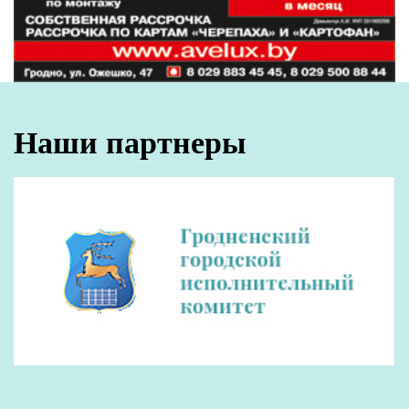
состоянии его здоровья, наличии
заболевания, диагнозе, результатах
медицинского освидетельствования и иные
данные, в том числе личного характера.
Борисевич использовала полученную от
Сорокина информацию и электронные
фотографии документов для подготовки
материала, который под заголовком "Врач
БСМП: "У Романа Бондаренко было ноль
промилле алкоголя, вообще ничего не
нашли" был размещен 13 ноября 2020 года от
ее имени на интернет-портале tut.by.
Как отмечали ранее в Генпрокуратуре,
распространение информации, в том числе
ложной, неограниченному кругу лиц и ее
противопоставление официальным
комментариям госорганов вызвали