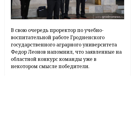
В свою очередь проректор по учебно-
воспитательной работе Гродненского
государственного аграрного университета
Федор Леонов напомнил, что заявленные на
областной конкурс команды уже в
некотором смысле победители.
– Граждане всегда уважали труд добровольных
дружин. Ведь известно, что сильно
государство, в котором правит закон. А
дружинник всегда стоит на его страже.
Хочется, чтобы сегодняшнее мероприятие
каждому из вас помогло улучшить свой
профессионализм в области охраны
правопорядка,
– добавил Федор Леонов.