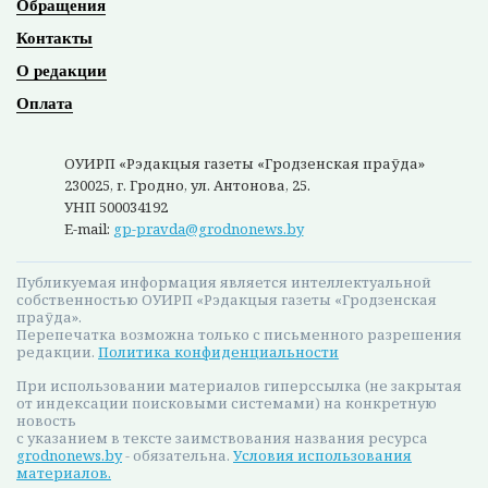
Обращения
Контакты
О редакции
Оплата
ОУИРП «Рэдакцыя газеты «Гродзенская праўда»
230025, г. Гродно, ул. Антонова, 25.
УНП 500034192
E-mail:
gp-pravda@grodnonews.by
Публикуемая информация является интеллектуальной
собственностью ОУИРП «Рэдакцыя газеты «Гродзенская
праўда».
Перепечатка возможна только с письменного разрешения
редакции.
Политика конфиденциальности
При использовании материалов гиперссылка (не закрытая
от индексации поисковыми системами) на конкретную
новость
с указанием в тексте заимствования названия ресурса
grodnonews.by
- обязательна.
Условия использования
материалов.