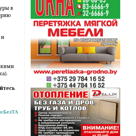
уры в
орию
 и
вскими
а).
йтесь
о:
БелТА