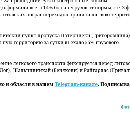
е. За прошедшие сутки контрольные службы
оформили всего 14% большегрузов от нормы, т.е. 3 ф
 литовских погранпереходов приняли на свою террит
ийский пункт пропуска Патерниеки (Григоровщина)
ьную территорию за сутки въехало 55% грузового
ление легкового транспорта фиксируется перед лито
г), Шальчининкай (Бенякони) и Райгардас (Привалк
но и области в нашем
Telegram-канале
. Подписыва
Фот