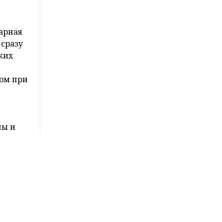
вящено
о новой