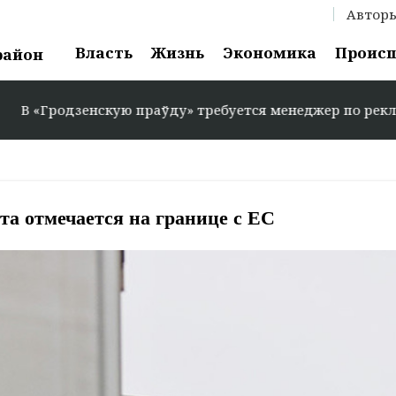
Автор
Власть
Жизнь
Экономика
Проис
район
одзенскую праўду» требуется менеджер по рекламе: +375
та отмечается на границе с ЕС