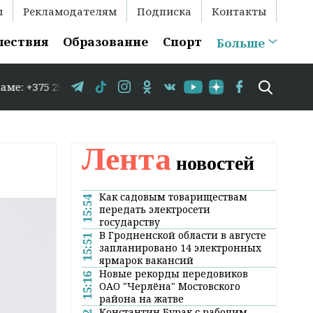
ы
Рекламодателям
Подписка
Контакты
шествия
Образование
Спорт
Больше
 29 583-35-86 // В Гродно временно закрывается движени
Лента
новостей
Как садовым товариществам
15:54
передать электросети
государству
В Гродненской области в августе
15:51
запланировано 14 электронных
ярмарок вакансий
Новые рекорды передовиков
15:16
ОАО "Черлёна" Мостовского
района на жатве
Константин Бурак с рабочим