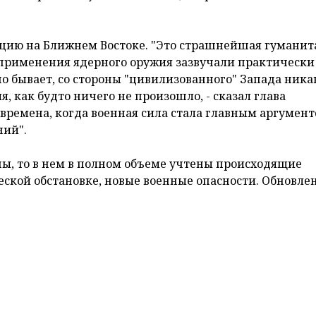
оводит заседание Совета безопасности, которое пос
тратегического планирования - проектов Концепции
рины Беларуси, передает корреспондент
БЕЛТА
.
сударства, обусловлена и тем обстоятельством, что п
себелорусским народным собранием.