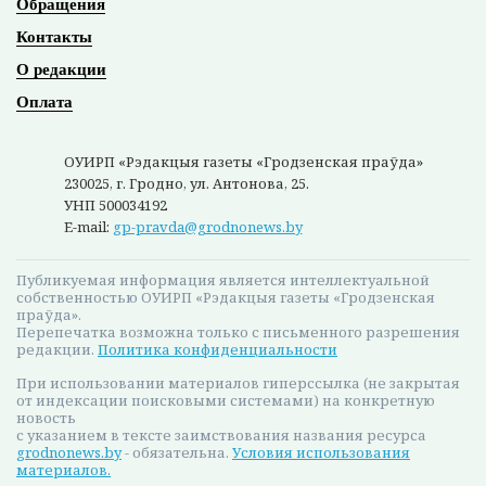
Обращения
Контакты
О редакции
Оплата
ОУИРП «Рэдакцыя газеты «Гродзенская праўда»
230025, г. Гродно, ул. Антонова, 25.
УНП 500034192
E-mail:
gp-pravda@grodnonews.by
Публикуемая информация является интеллектуальной
собственностью ОУИРП «Рэдакцыя газеты «Гродзенская
праўда».
Перепечатка возможна только с письменного разрешения
редакции.
Политика конфиденциальности
При использовании материалов гиперссылка (не закрытая
от индексации поисковыми системами) на конкретную
новость
с указанием в тексте заимствования названия ресурса
grodnonews.by
- обязательна.
Условия использования
материалов.