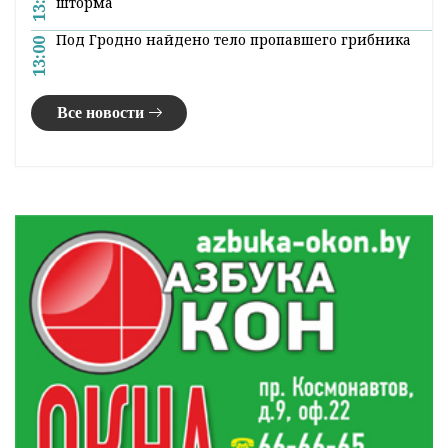
профессии
В Гродно задержали бесправника-рецидивиста
15:01
на кроссовом мотоцикле
Трансформация Всебелорусского народного
14:45
собрания: история и современный статус
В Гродно 14 семей получили «Бацькаву кашулю»
14:18
Лидский район устраняет последствия ночного
13:45
шторма
Под Гродно найдено тело пропавшего грибника
13:00
Все новости