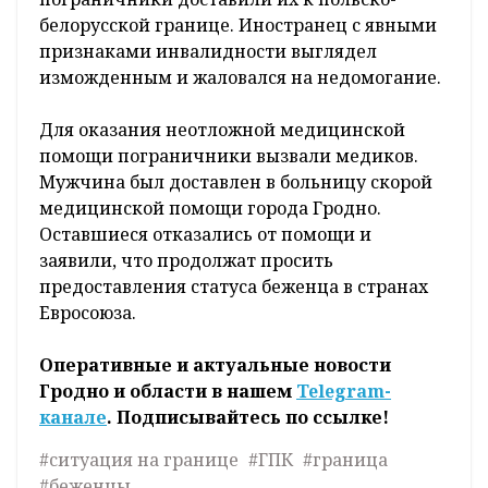
Непосредственно на белорусско-польской
границе гродненские пограничники 18
августа обнаружили четверых граждан
неславянской внешности. Мужчин насильно
вытесняли на территорию нашей страны.
Мигранты
пояснили, что польские
пограничники доставили их к польско-
белорусской границе. Иностранец с явными
признаками инвалидности выглядел
изможденным и жаловался на недомогание.
Для оказания неотложной медицинской
помощи пограничники вызвали медиков.
Мужчина был доставлен в больницу скорой
медицинской помощи города Гродно.
Оставшиеся отказались от помощи и