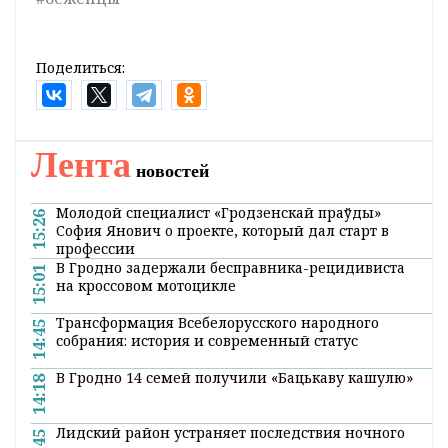
заявили, что продолжат просить
предоставления статуса беженца в странах
Евросоюза.
Оперативные и актуальные новости
Гродно и области в нашем
Telegram-
канале
. Подписывайтесь по ссылке!
#ситуация на границе
#ГПК
#граница
#беженцы
Поделиться:
Лента
новостей
Молодой специалист «Гродзенскай праўды»
15:26
София Янович о проекте, который дал старт в