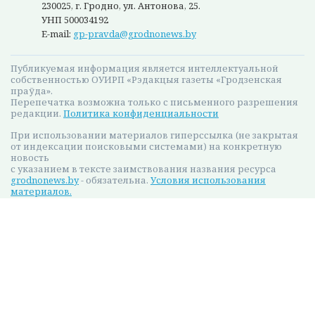
230025, г. Гродно, ул. Антонова, 25.
УНП 500034192
E-mail:
gp-pravda@grodnonews.by
Публикуемая информация является интеллектуальной
собственностью ОУИРП «Рэдакцыя газеты «Гродзенская
праўда».
Перепечатка возможна только с письменного разрешения
редакции.
Политика конфиденциальности
При использовании материалов гиперссылка (не закрытая
от индексации поисковыми системами) на конкретную
новость
с указанием в тексте заимствования названия ресурса
grodnonews.by
- обязательна.
Условия использования
материалов.
Сетевое издание grodnonews.by. Регистрационное
свидетельство № 8.
Выдано 19.07.2023 г. Министерством информации
Республики Беларусь
Мы в соцсетях:
Разработано: