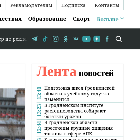
ы
Рекламодателям
Подписка
Контакты
шествия
Образование
Спорт
Больше
ме: +375 29 583-35-86 // В Гродно временно закрываетс
Лента
новостей
Подготовка школ Гродненской
13:40
области к учебному году: что
изменится
В Гродненском институте
13:23
растениеводства собирают
богатый урожай
В Гродненской области
12:44
пресечены крупные хищения
топлива в сфере АПК
Как военнослужащие помогают