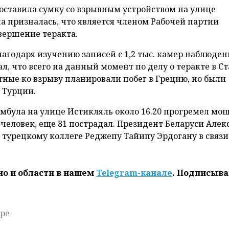
 оставила сумку со взрывным устройством на улице
 призналась, что является членом Рабочей партии
овершение теракта.
агодаря изучению записей с 1,2 тыс. камер наблюден
л, что всего на данный момент по делу о теракте в С
тные ко взрыву планировали побег в Грецию, но были
 Турции.
тамбула на улице Истикляль около 16.20 прогремел м
 человек, еще 81 пострадал. Президент Беларуси Алек
турецкому коллеге Реджепу Тайипу Эрдогану в связи
но и области в нашем
Telegram-канале
. Подписыва
ире