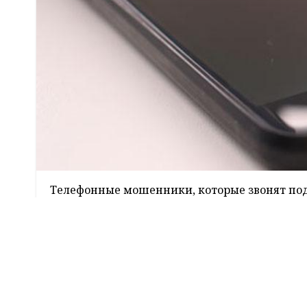
Телефонные мошенники, которые звонят под
противоправную деятельность из-за предело
внутренних дел Иван Кубраков, передает к
Данный вид
мошенничества
известен в наро
граждане, которым звонят, говорят о сове
родственников и выманивают деньги.