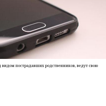
 видом пострадавших родственников, ведут свою
в Беларуси. Об этом сообщил журналистам министр
орреспондент
БЕЛТА
.
де как "Алло, мама". Страдают от него в основном по
ршенном противоправном деянии в отношении близких