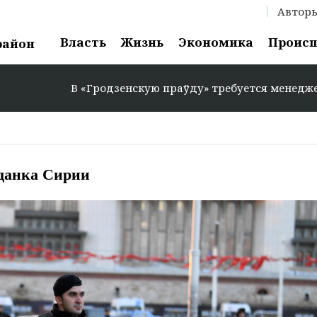
Автор
Власть
Жизнь
Экономика
Проис
район
В «Гродзенскую праўду» требуется менеджер по рекла
жданка Сирии