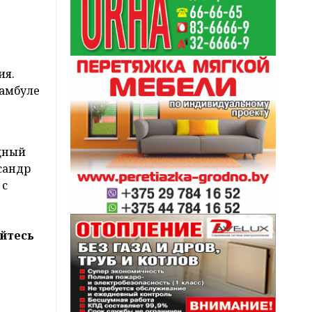
ия.
тамбуле
ощный
сандр
 с
йтесь