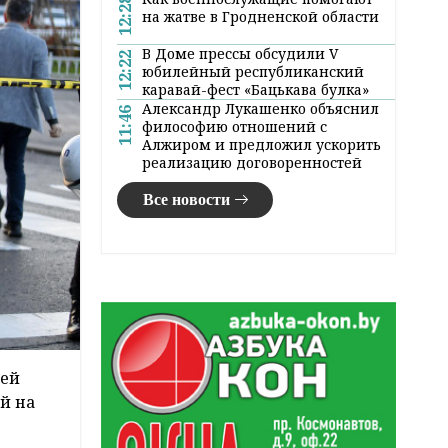
12:28
на жатве в Гродненской области
В Доме прессы обсудили V
12:22
юбилейный республиканский
каравай-фест «Бацькава булка»
Александр Лукашенко объяснил
11:46
философию отношений с
Алжиром и предложил ускорить
реализацию договоренностей
Все новости
ией
й на