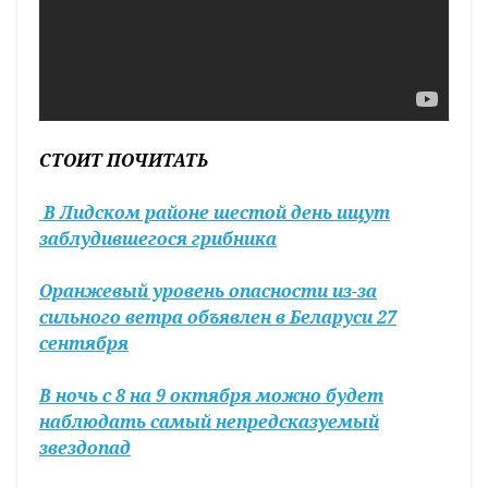
СТОИТ ПОЧИТАТЬ
В Лидском районе шестой день ищут
заблудившегося грибника
Оранжевый уровень опасности из-за
сильного ветра объявлен в Беларуси 27
сентября
В ночь с 8 на 9 октября можно будет
наблюдать самый непредсказуемый
звездопад