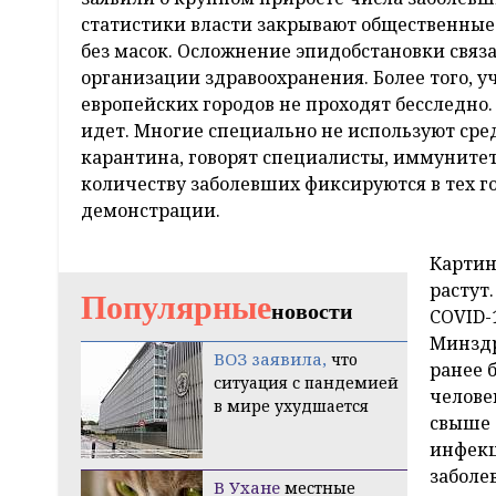
статистики власти закрывают общественные
без масок. Осложнение эпидобстановки связ
организации здравоохранения. Более того, у
европейских городов не проходят бесследно
идет. Многие специально не используют сре
карантина, говорят специалисты, иммуните
количеству заболевших фиксируются в тех г
демонстрации.
Картин
растут.
Популярные
новости
COVID-
Минздр
ВОЗ заявила,
что
ранее 
ситуация с пандемией
челове
в мире ухудшается
свыше 
инфекц
заболе
В Ухане
местные