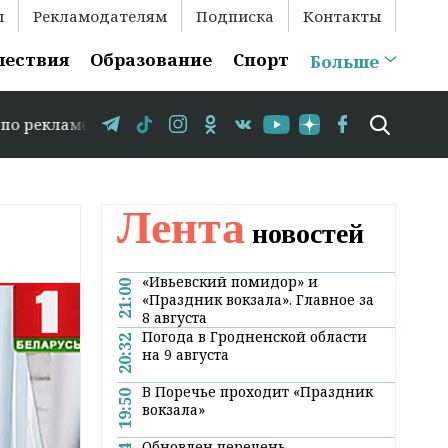
ы
Рекламодателям
Подписка
Контакты
шествия
Образование
Спорт
Больше
9 583-35-86 // В Гродно временно закрывается движение 
Лента
новостей
«Ивьевский помидор» и
21:00
«Праздник вокзала». Главное за
8 августа
Погода в Гродненской области
20:32
на 9 августа
В Поречье проходит «Праздник
19:50
вокзала»
Обновлен перечень