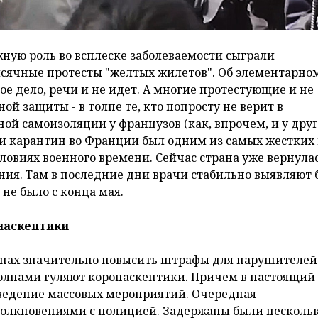
ную роль во всплеске заболеваемости сыграли
ысячные протесты "желтых жилетов". Об элементарно
е дело, речи и не идет. А многие протестующие и не
й защиты - в толпе те, кто попросту не верит в
ой самоизоляции у французов (как, впрочем, и у дру
мии карантин во Франции был одним из самых жестких 
ловиях военного времени. Сейчас страна уже вернулас
ия. Там в последние дни врачи стабильно выявляют 
 не было с конца мая.
наскептики
планах значительно повысить штрафы для нарушителей
олпами гуляют коронаскептики. Причем в настоящий
оведение массовых мероприятий. Очередная
толкновениями с полицией. Задержаны были несколь