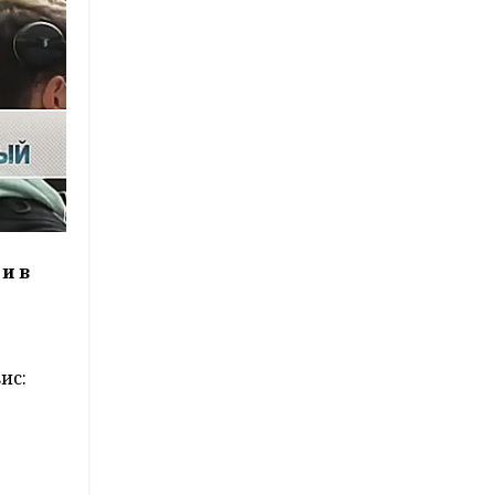
и в
ис: