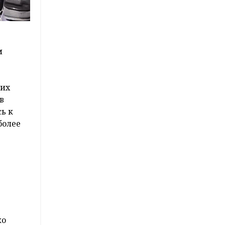
м
гих
в
ь к
более
ко