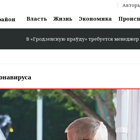
Автор
Власть
Жизнь
Экономика
Проис
район
зенскую праўду» требуется менеджер по рекламе: +375 2
онавируса