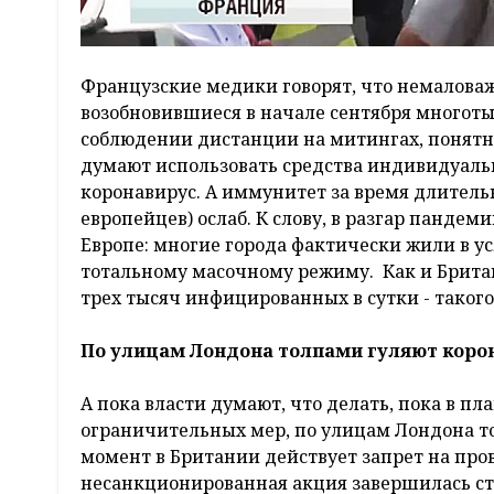
Французские медики говорят, что немаловаж
возобновившиеся в начале сентября многот
соблюдении дистанции на митингах, понятно
думают использовать средства индивидуально
коронавирус. А иммунитет за время длительн
европейцев) ослаб. К слову, в разгар панде
Европе: многие города фактически жили в ус
тотальному масочному режиму. Как и Британ
трех тысяч инфицированных в сутки - такого
По улицам Лондона толпами гуляют коро
А пока власти думают, что делать, пока в 
ограничительных мер, по улицам Лондона т
момент в Британии действует запрет на пр
несанкционированная акция завершилась с