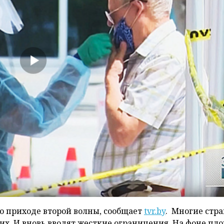
о приходе второй волны, сообщает
tvr.by
. Многие стр
их. И вновь вводят жесткие ограничения. На фоне пл