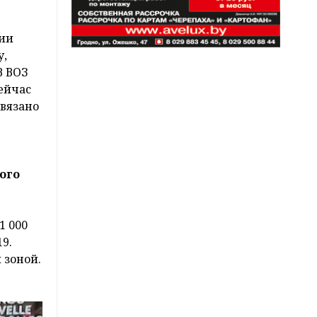
мии
у,
В ВОЗ
сейчас
связано
ого
1 000
9.
 зоной.