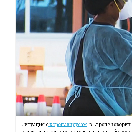
Ситуация с
к
оронавирусом
в Европе говорит 
заявили о крупном приросте числа заболевш