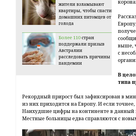
корона
жители взламывают
квартиры, чтобы спасти
Расска
домашних питомцев от
голода
Европу
получе
Более 110
стран
сообщи
поддержали призыв
выше, 
Австралии
с несо
расследовать причины
органи
пандемии
В цело
типа п
Рекордный прирост был зафиксирован в мину
из них приходится на Европу. И если точнее
Наихудшие цифры на континенте в данный м
Местные больницы едва справляются с нов