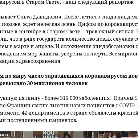
вирусом в Старом Свете, - наш следующий репортаж.
зывает Ольга Давидович. После летнего спада панде
, похоже, ждет нелегкая осень. Цифры по коронавирус
нные в сентябре в Старом Свете, - тревожный сигнал. 
ли, что в ряде государств количество новых случаев 
чем в марте и апреле. И осложнение эпидобстановки 
блюдением мер защиты, уверены эксперты Всемирной
зации здравоохранения.
м по миру число заразившихся коронавирусом нов
ревысило 30 миллионов человек
вшую пятницу - более 315 000 заболевших. Причем 5
, во Франции свыше тысячи новых пациентов с COVID-1
омент. 42 департамента в стране объявлены красной
ыми поступлениями пациентов.