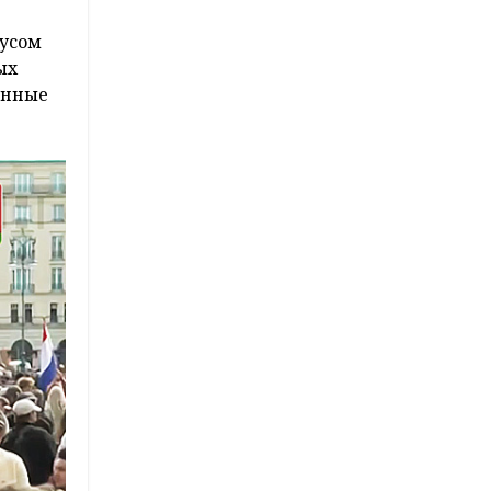
русом
ых
анные