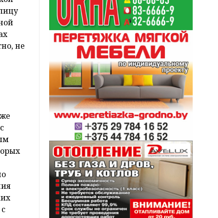
улицу
ной
ах
но, не
же
с
ым
торых
но
ния
ких
 с