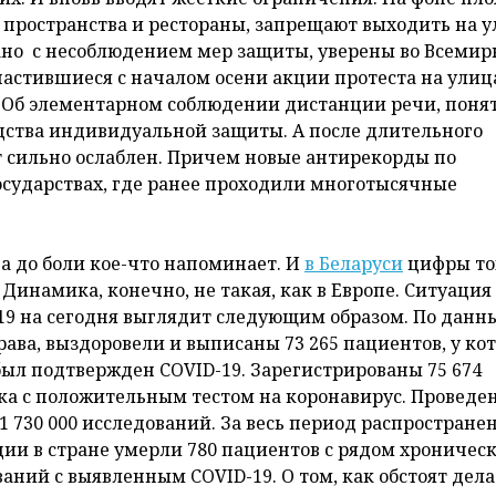
 пространства и рестораны, запрещают выходить на 
ано с несоблюдением мер защиты, уверены во Всемир
частившиеся с началом осени акции протеста на улиц
. Об элементарном соблюдении дистанции речи, понят
дства индивидуальной защиты. А после длительного
т сильно ослаблен. Причем новые антирекорды по
осударствах, где ранее проходили многотысячные
а до боли кое-что напоминает. И
в Беларуси
цифры то
 Динамика, конечно, не такая, как в Европе. Ситуация 
19 на сегодня выглядит следующим образом. По данн
ава, выздоровели и выписаны 73 265 пациентов, у ко
был подтвержден COVID-19. Зарегистрированы 75 674
ка с положительным тестом на коронавирус. Проведе
1 730 000 исследований. За весь период распростране
ии в стране умерли 780 пациентов с рядом хроничес
ваний с выявленным COVID-19. О том, как обстоят дела