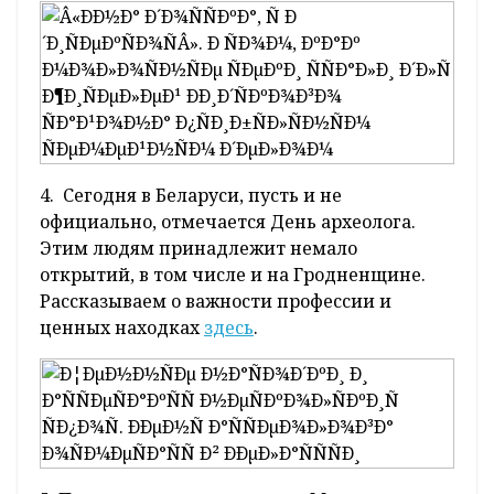
считаются «зелеными легкими» Европы.
Какие виды животных и птиц здесь обитают,
и какие чудеса таит в себе эта земля,
рассказываем
здесь
.
3. О том, как создать и развить свое семейное
дело, не понаслышке знают жители
Лидского района. Муж с женой создали
большое хозяйство, в котором есть семь
коров, овцы и много разной птицы. С чего все
начиналось, узнаете в этом
материале
.