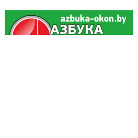
В Гродно задержали бесправника-рецидивиста
15:01
на кроссовом мотоцикле
Трансформация Всебелорусского народного
14:45
собрания: история и современный статус
В Гродно 14 семей получили «Бацькаву кашулю»
14:18
Лидский район устраняет последствия ночного
13:45
шторма
Под Гродно найдено тело пропавшего грибника
13:00
Все новости