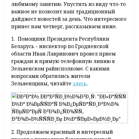
Пока еще есть возможность наслаждаться
безмятежными летними днями, многие
спешат провести их с пользой и выгодой для
себя и собственного здоровья. Хорошо, если
удастся отдохнуть от повседневной суеты, и,
не глядя на часы посвятить все свое время
любимому занятию. Упустить из виду что-то
важное не позволит наш традиционный
дайджест новостей за день. Что интересного