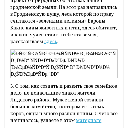
принес нам четверг, рассказываем ниже.
1. Помощник Президента Республики
Беларусь – инспектор по Гродненской
области Иван Лавринович провел прием
граждан и прямую телефонную линию в
Зельвенском райисполкоме. С какими
вопросами обратились жители
Зельвенщины, читайте
здесь
.
2. Продолжаем красивый и интересный
проект о природных богатствах нашей
гродненской земли. На этот раз направились
в Гродненскую пущу, леса которой по праву