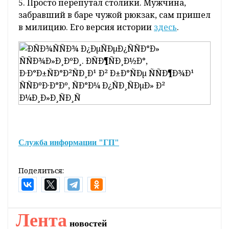
4. Сегодня в Беларуси, пусть и не
официально, отмечается День археолога.
Этим людям принадлежит немало
открытий, в том числе и на Гродненщине.
Рассказываем о важности профессии и
ценных находках
здесь
.
5. Просто перепутал столики. Мужчина,
забравший в баре чужой рюкзак, сам пришел
в милицию. Его версия истории
здесь
.