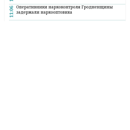
Оперативники наркоконтроля Гродненщины
11:06
задержали наркооптовика
Можно ли продлить контракт на полгода?
10:35
Около 200 сообщений о звонках мошенников
10:20
поступило в милицию за минувшие сутки
Кто и чем кормит механизаторов КСУП
9:50
«Дотишки» прямо в поле
Все новости