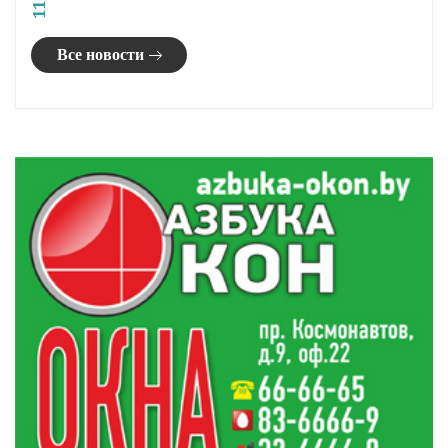
14:26
турнире WTA-1000 в Торонто
Более 450 тысяч квадратных метров жилья
13:53
возведут в Гродненской области в этом году
Почему пожарный извещатель должен быть в
13:04
каждом доме
Константин Бурак посетил Гродненский зоопарк
12:19
Поздравление Юрия Караева с Днем строителя
11:38
Все новости