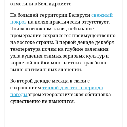
Популярные
новости
"Необычно теплая погода не позволяет
озимым культурам обрести состояние
глубокого зимнего покоя. Под влиянием
повышенного температурного режима
растения утрачивают зимнюю закалку", -
отметили в Белгидромете.
На большей территории Беларуси
снежный
покров
на полях практически отсутствует.
Почва в основном талая, небольшое
промерзание сохраняется преимущественно
на востоке страны. В первой декаде декабря
температура почвы на глубине залегания
узла кущения озимых зерновых культур и