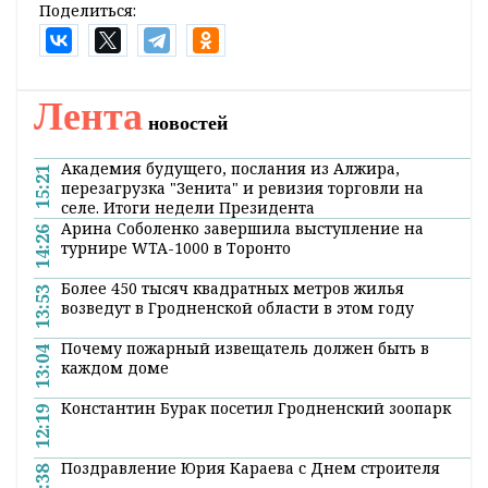
корневой шейки многолетних трав была
выше оптимальных значений.
Во второй декаде месяца в связи с
сохранением
теплой для этого периода
погоды
агрометеорологическая обстановка
существенно не изменится.
Поделиться:
Лента
новостей
Академия будущего, послания из Алжира,
15:21
перезагрузка "Зенита" и ревизия торговли на
селе. Итоги недели Президента
Арина Соболенко завершила выступление на