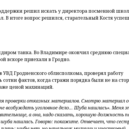
поддержки решил искать у директора посменной школ
ал. В итоге вопрос решился, старательный Костя успе
ндиром танка. Во Владимире окончил среднюю специ
рой вскоре приехали в Гродно.
в УВД Гродненского облисполкома, проверял работу
 сотни фактов, когда стражи порядка были не на сто
 Даже ценой махинаций.
в для проверки отказных материалов. Смотрю материал 
 не возбуждать уголовное дело… Шуба нашлась». Меня э
вительнице, а она, надо сказать, хорошую должность 
шуба нашлась. Говорю: покажите. Отвечает, что сест
в плачь: шубы нет, но начальник милиции и участковый