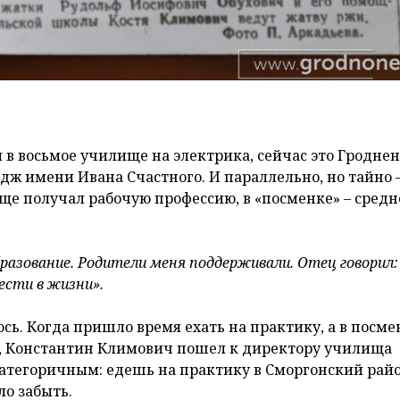
 в восьмое училище на электрика, сейчас это Гродне
ж имени Ивана Счастного. И параллельно, но тайно –
е получал рабочую профессию, в «посменке» – средн
разование. Родители меня поддерживали. Отец говорил:
ести в жизни».
сь. Когда пришло время ехать на практику, а в посм
ы, Константин Климович пошел к директору училища
 категоричным: едешь на практику в Сморгонский райо
ло забыть.