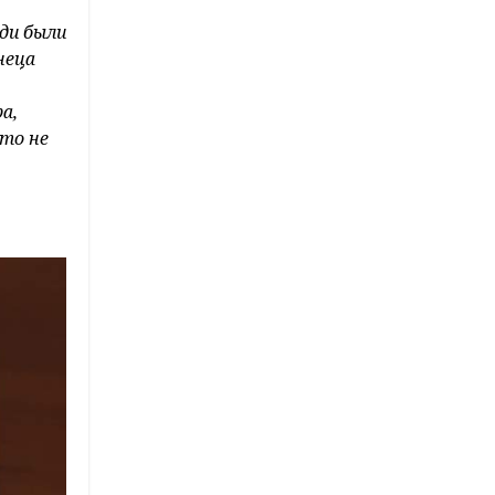
ди были
неца
а,
-то не