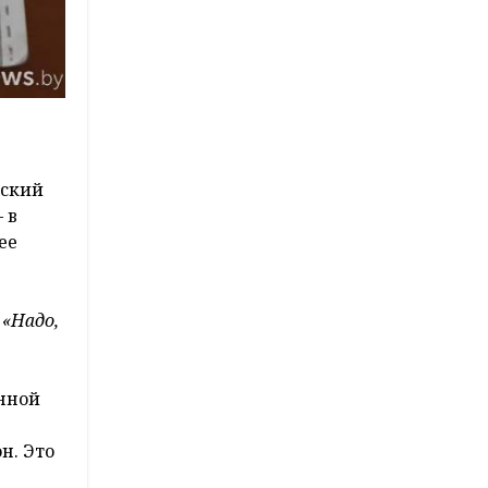
нский
 в
ее
 «Надо,
енной
н. Это