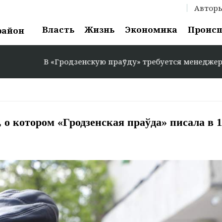
Автор
Власть
Жизнь
Экономика
Проис
район
В «Гродзенскую праўду» требуется менеджер по рекламе
 о котором «Гродзенская праўда» писала в 