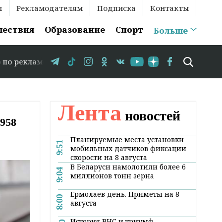
ы
Рекламодателям
Подписка
Контакты
шествия
Образование
Спорт
Больше
: +375 29 583-35-86 // В Гродно временно закрывается 
Лента
новостей
1958
Планируемые места установки
9:51
мобильных датчиков фиксации
скорости на 8 августа
В Беларуси намолотили более 6
9:04
миллионов тонн зерна
Ермолаев день. Приметы на 8
8:00
августа
История ВНС и триумф