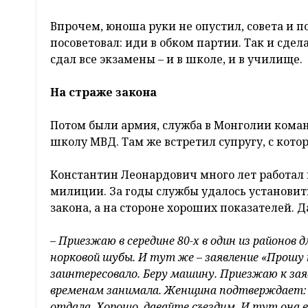
Впрочем, юноша руки не опустил, совета и 
посоветовал: иди в обком партии. Так и сдел
сдал все экзамены – и в школе, и в училище.
На страже закона
Потом были армия, служба в Монголии кома
школу МВД. Там же встретил супругу, с кото
Константин Леонардович много лет работал 
милиции. За годы службы удалось установить
закона, а на стороне хороших показателей.
– Приезжаю в середине 80-х в один из районо
норковой шубы. И тут же – заявление «Прошу
заинтересовало. Беру машину. Приезжаю к зая
временам занимала. Женщина подтверждает: 
отдала. Хорошо, давайте съездим. И тут она 