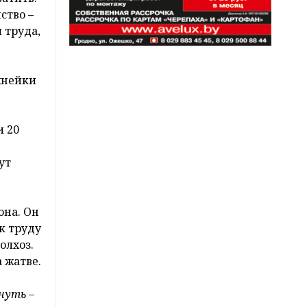
ство –
 труда,
жнейки
и 20
ут
она. Он
к труду
олхоз.
 жатве.
нуть –