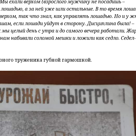
 Мы ехали верхом (взрослого мужчину не посадишь –
лошадью, а за ней уже шли остальные. В то время лоша
верхом, так что знал, как управлять лошадью. Но и у ж
шам, если лошади уйдут в сторону. Дисциплина была! –
 мы целый день с утра и до самого вечера работали. Жар
нам набивали соломой мешки и ложили как седло. Седел
 юного труженика губной гармошкой.