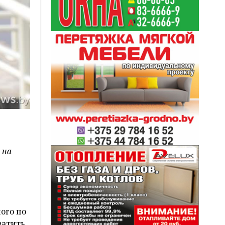
 на
ого по
ватить.