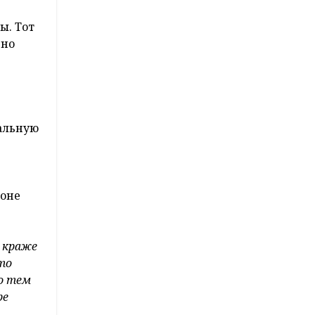
ы. Тот
шно
альную
роне
о краже
то
по тем
ре