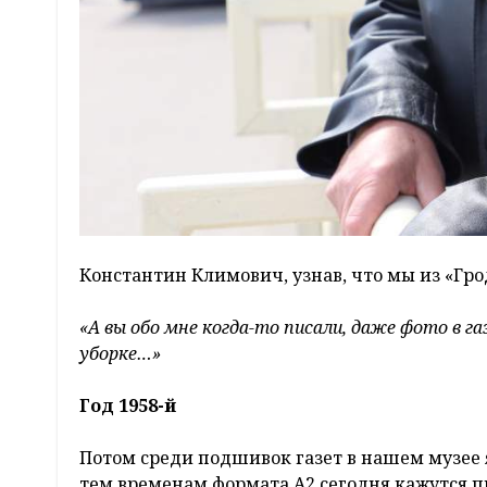
Константин Климович, узнав, что мы из «Гро
«А вы обо мне когда-то писали, даже фото в г
уборке…»
Год 1958-й
Потом среди подшивок газет в нашем музее 
тем временам формата А2 сегодня кажутся п