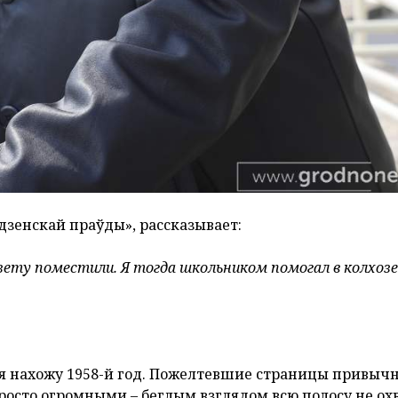
дзенскай праўды», рассказывает:
азету поместили. Я тогда школьником помогал в колхозе
я нахожу 1958-й год. Пожелтевшие страницы привычн
росто огромными – беглым взглядом всю полосу не ох