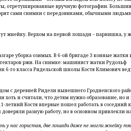
сты, отретушированные вручную фотографии. Большин
ворят сами снимки с передовиками, обычными людьми
янут жнейку. Верхом на первой лошади – парнишка, у 
азгаре уборка озимых. В 6-ой бригаде 3 конные жатки 
гектаров ржи. На снимке: машинист жатки Рудольф
к 6-го класса Ридельской школы Костя Климович вед
ядом с деревней Ридели нынешнего Гродненского рай
и хоть и считали, что детям нужно образование, но и 
11-летний Костя впервые пошел работать в соседний к
 доверяли разную работу, но в основном привлекли на
ть у нас гористая, две лошади даже не могли жнейку тя