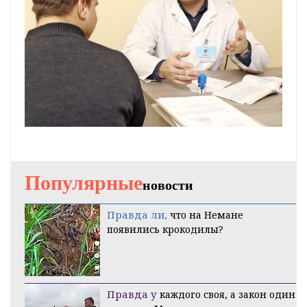
Популярные
новости
Правда ли,
что на Немане
появились крокодилы?
Правда у
каждого своя, а закон один