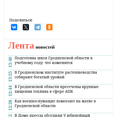
радиоактивного загрязнения и мониторингу
окружающей среды.
«20 января местами по республике
ожидается туман», — проинформировали
синоптики.
Также в Белгидромете предупредили о
неблагоприятной погоде 21-22 января из-за
усиления ветра порывами до 15-18 м/с в
некоторых регионах Беларуси.
Поделиться:
Лента
новостей