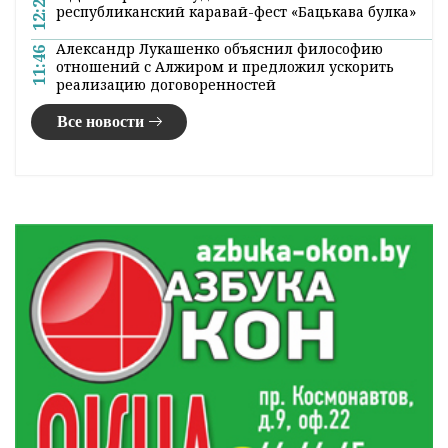
Подготовка школ Гродненской области к
13:40
учебному году: что изменится
В Гродненском институте растениеводства
13:23
собирают богатый урожай
В Гродненской области пресечены крупные
12:44
хищения топлива в сфере АПК
Как военнослужащие помогают на жатве в
12:28
Гродненской области
В Доме прессы обсудили V юбилейный
12:22
республиканский каравай-фест «Бацькава булка»
Александр Лукашенко объяснил философию
11:46
отношений с Алжиром и предложил ускорить
реализацию договоренностей
Все новости