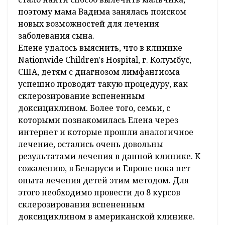
данным препаратом.
Сейчас Вадим живет своей обычной детской
жизнью вместе с родителями и двумя
старшими братиками. Мальчик очень
ласковый и жизнерадостный, любит
общаться с другими детьми. Недавно Вадим
пошел в детский сад, он обожает собирать
конструкторы и мозаику, любит машины. Но
состояние мальчика нестабильное, ему
необходимо дальнейшее лечение. Семья
Вадима приняла решение во что бы то ни
стало найти способ вылечить мальчика,
поэтому мама Вадима занялась поиском
новых возможностей для лечения
заболевания сына.
Елене удалось выяснить, что в клинике
Nationwide Children's Hospital, г. Колумбус,
США, детям с диагнозом лимфангиома
успешно проводят такую процедуру, как