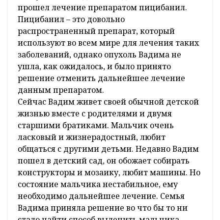
«О болезни Вадима мы узнали задолго до его
рождения. Когда он родился, мы были
готовы ко всему. К счастью, он мог сам
дышать и кушать», – рассказывает Елена
Ракчеева, мама трехлетнего Вадима из
Гродно.
Страшный диагноз – лимфангиома, т.е.
опухоль на лимфоузлах, был поставлен еще
во время беременности Елены. Сразу после
рождения Вадима обследовали в Центре
детской онкологии, гематологии и
иммунологии, где впоследствии мальчик
прошел лечение препаратом пицибанил.
Пицибанил – это довольно
распространенный препарат, который
используют во всем мире для лечения таких
заболеваний, однако опухоль Вадима не
ушла, как ожидалось, и было принято
решение отменить дальнейшее лечение