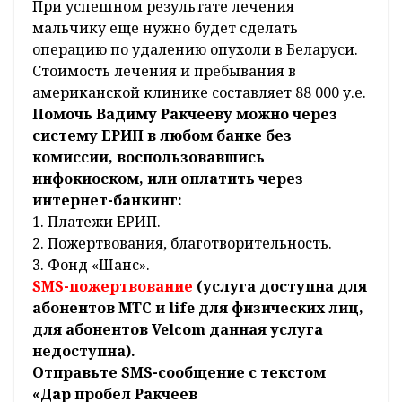
склерозирование вспененным
доксициклином. Более того, семьи, с
которыми познакомилась Елена через
интернет и которые прошли аналогичное
лечение, остались очень довольны
результатами лечения в данной клинике. К
сожалению, в Беларуси и Европе пока нет
опыта лечения детей этим методом. Для
этого необходимо провести до 8 курсов
склерозирования вспененным
доксициклином в американской клинике.
При успешном результате лечения
мальчику еще нужно будет сделать
операцию по удалению опухоли в Беларуси.
Стоимость лечения и пребывания в
американской клинике составляет 88 000 у.е.
Помочь Вадиму Ракчееву можно через
систему ЕРИП в любом банке без