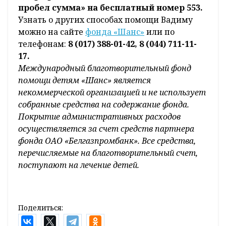
комиссии, воспользовавшись
инфокиоском, или оплатить через
интернет-банкинг:
1. Платежи ЕРИП.
2. Пожертвования, благотворительность.
3. Фонд «Шанс».
SMS-пожертвование
(услуга доступна для
абонентов МТС и life для физических лиц,
для абонентов Velcom данная услуга
недоступна).
Отправьте SMS-сообщение с текстом
«Дар пробел Ракчеев
пробел сумма» на бесплатный номер 553.
Узнать о других способах помощи Вадиму
можно на сайте
фонда «Шанс»
или по
телефонам:
8 (017) 388-01-42, 8 (044) 711-11-
17.
Международный благотворительный фонд
помощи детям «Шанс» является