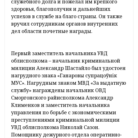
Поздравить служителей закона и охраны
правопорядка с праздником приехали
помощник Президента – инспектор по
Гродненской области Иван Лавринович,
первый заместитель председателя
облисполкома Иван Жук, заместитель
председателя облисполкома Виктор
Лискович, заместитель Министра
внутренних дел Республики Беларусь
Николай Мельченко и другие почетные
гости.
– В эти праздничные дни хочется выразить
слова признательности не только тем, кто
сегодня сохраняет и приумножает традиции
более чем вековой истории милиции нашей
страны, но и тем, кто стоял у истоков ее
создания и развития. Ваша верность