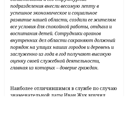
Первый заместитель начальника УВД
облисполкома – начальник криминальной
милиции Александр Шастайло был удостоен
нагрудного знака «Ганаровы супрацоўнік
МУС». Нагрудным знаком МВД «За выдатную
службу» награждены начальник ОВД
Сморгонского райисполкома Александр
Клименков и заместитель начальника
управления по борьбе с экономическими
преступлениями криминальной милиции
УВД облисполкома Николай Сазон.
Помощнику дежурного отдела оперативно-
дежурной службы милиции общественной
безопасности УВД облисполкома Николаю
Шерешовцу и младшему
оперуполномоченному оперативно-
поискового отдела УВД облисполкома
Анастасии Ирейкиной был вручен