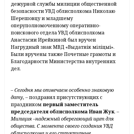
служебному долгу и стране всегда будут
примером для последующих поколений
защитников правопорядка,
– отметил
начальник УВД облисполкома Вадим
Синявский.
Заместитель Министра внутренних дел
Республики Беларусь Николай Мельченко
поблагодарил сотрудников УВД
Гродненского облисполкома за высокий
профессионализм и образцовое исполнение
служебного долга и пожелал им крепкого
здоровья, благополучия и дальнейших
успехов в службе на благо страны. Он также
вручил сотрудникам органов внутренних
дел области почетные награды.