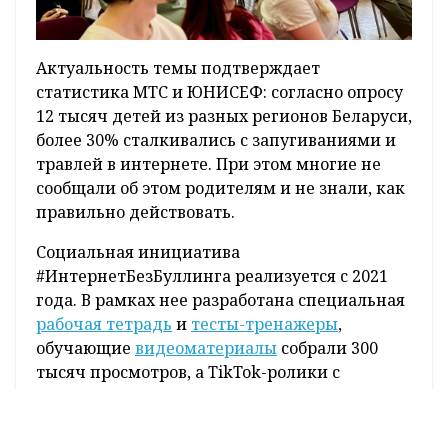
Актуальность темы подтверждает
статистика МТС и ЮНИСЕФ: согласно опросу
12 тысяч детей из разных регионов Беларуси,
более 30% сталкивались с запугиваниями и
травлей в интернете. При этом многие не
сообщали об этом родителям и не знали, как
правильно действовать.
Социальная инициатива
#ИнтернетБезБуллинга реализуется с 2021
года. В рамках нее разработана специальная
рабочая тетрадь
и
тесты-тренажеры
,
обучающие
видеоматериалы
собрали 300
тысяч просмотров, а TikTok-ролики с
инструментами помощи — 7,5 млн. Также по
всей стране продолжаются очные лекции с
психологами, а для помощи родителям