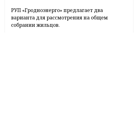
При несоблюдении абонентом порядка
проведения метрологического контроля
средств расчетного учета электрической
энергии в соответствии с требованиями
законодательства абонент считается
безучетным и расчет за потребленную
квартирой электрическую энергию в таком
случае должен производиться по нормам
потребления электрической энергии
бытовыми абонентами, утвержденным
решением Гродненского областного
исполнительного комитета, а в случае со
счетчиками, учитывающими расход