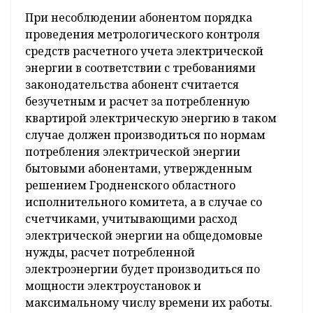
трансформаторы и другое
электрооборудование, входящие в состав
АСКУЭ-быт, в случае выхода их из строя,
каждого в отдельности или самой системы
АСКУЭ в целом, должны быть оперативно
отремонтированы или заменены и
произведена наладка АСКУЭ. Причем
обязанность обеспечить надлежащее
техническое состояние приборов учета
согласно требованиям части 1 статьи 514
Гражданского кодекса Республики Беларусь
возложена на абонента.