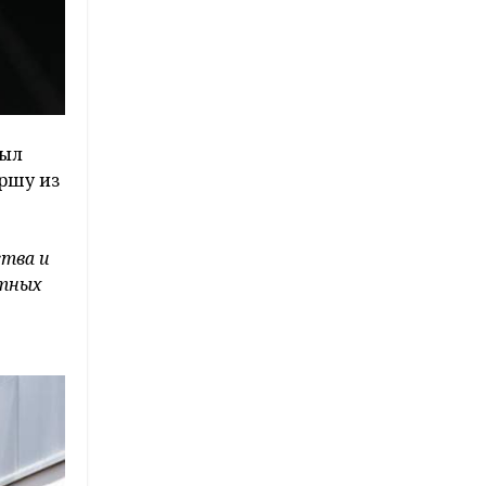
был
ршу из
ства и
атных