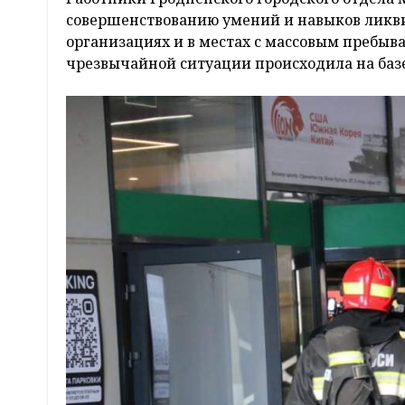
совершенствованию умений и навыков ликв
организациях и в местах с массовым пребыв
чрезвычайной ситуации происходила на базе