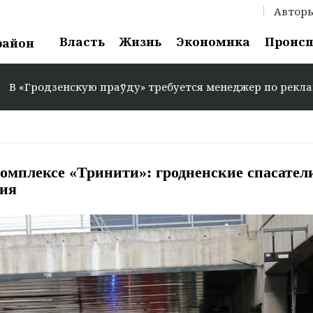
Автор
Власть
Жизнь
Экономика
Проис
район
праўду» требуется менеджер по рекламе: +375 29 583-35-
комплексе «Тринити»: гродненские спасател
ния