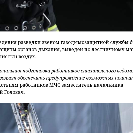
едения разведки звеном газодымозащитной службы 
защиты органов дыхания, выведен по лестничному ма
чистый воздух.
иональная подготовка работников спасательного ведом
озволяет обеспечить предупреждение возможных нешт
йствиям работников МЧС заместитель начальника
й Головач.