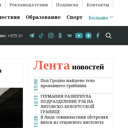
ы
Рекламодателям
Подписка
Контакты
шествия
Образование
Спорт
Больше
86 // В Гродно временно закрывается движение по улице 
Лента
новостей
и
Под Гродно найдено тело
13:00
пропавшего грибника
ГЕРМАНИЯ РАЗВЕРНУЛА
12:51
ПОДРАЗДЕЛЕНИЕ РЭБ НА
ЛИТОВСКО-БЕЛОРУССКОЙ
ГРАНИЦЕ
В Лиде семиклассник обстрелял
11:28
киоск из отцовского пистолета