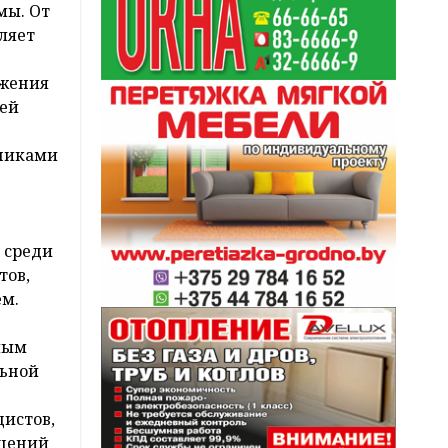
мы. От
ляет
ижения
сей
тниками
 среди
тов,
ем.
мым
льной
дистов,
ушений