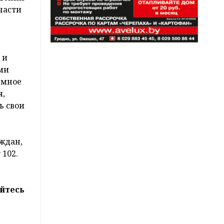
части
 и
ми
емное
я,
ь свои
ждан,
 102.
йтесь