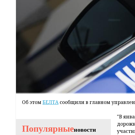
Об этом
БЕЛТА
сообщили в главном управле
"В янв
дорожн
Популярные
новости
участн