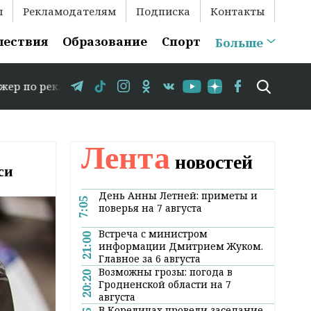
ы
Рекламодателям
Подписка
Контакты
шествия
Образование
Спорт
Больше
екламе: +375 29 583-35-86 // В Гродно временно закрыв
Лента
новостей
си
День Анны Летней: приметы и
7:05
поверья на 7 августа
Встреча с министром
21:00
информации Дмитрием Жуком.
Главное за 6 августа
Возможны грозы: погода в
20:20
Гродненской области на 7
августа
В Кореличах провели заседание