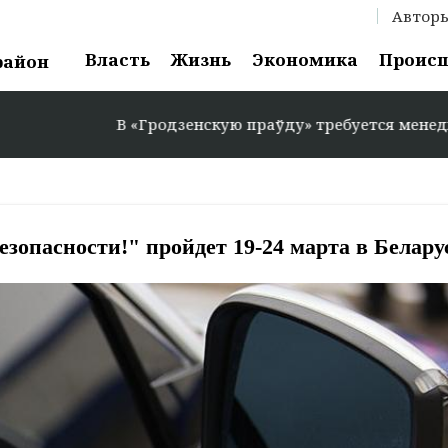
Автор
Власть
Жизнь
Экономика
Проис
район
В «Гродзенскую праўду» требуется менеджер по р
зопасности!" пройдет 19-24 марта в Белару