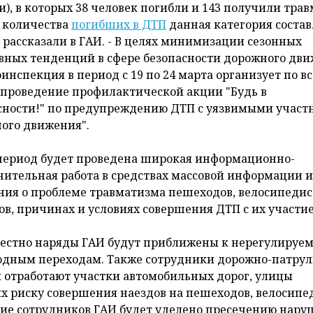
и), в которых 38 человек погибли и 143 получили трав
 количества
погибших в ДТП
данная категория состав
 - рассказали в ГАИ. - В целях минимизации сезонных
вных тенденций в сфере безопасности дорожного дв
оинспекция в период с 19 по 24 марта организует по в
 проведение профилактической акции "Будь в
сности!" по предупреждению ДТП с уязвимыми учас
ого движения".
 период будет проведена широкая информационно-
нительная работа в средствах массовой информации и
ния о проблеме травматизма пешеходов, велосипедис
ов, причинах и условиях совершения ДТП с их участи
естно наряды ГАИ будут приближены к нерегулируе
дным переходам. Также сотрудники дорожно-патру
 отработают участки автомобильных дорог, улицы
 риску совершения наездов на пешеходов, велосипе
ние сотрудников ГАИ будет уделено пресечению нар