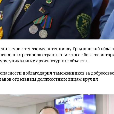
елил туристическому потенциалу Гродненской област
ательных регионов страны, отметив ее богатое истор
туру, уникальные архитектурные объекты.
зопасности поблагодарил таможенников за добросове
органов отдельным должностным лицам вручил