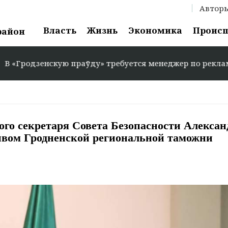
Автор
Власть
Жизнь
Экономика
Проис
район
 праўду» требуется менеджер по рекламе: +375 29 583-35
ого секретаря Совета Безопасности Алексан
ивом Гродненской региональной таможни