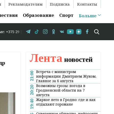
ы
Рекламодателям
Подписка
Контакты
шествия
Образование
Спорт
Больше
-86 // В Гродно временно закрывается движение по улиц
Лента
новостей
др
Встреча с министром
21:00
информации Дмитрием Жуком.
Главное за 6 августа
Возможны грозы: погода в
20:20
Гродненской области на 7
августа
Жаркое лето в Гродно: где и как
19:40
отдыхают горожане
Суверенное общество, нейросети