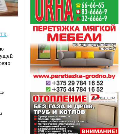
ГТК
.
ию
кущей
рено
ть
м