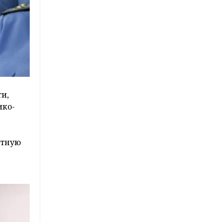
и,
ико-
стную