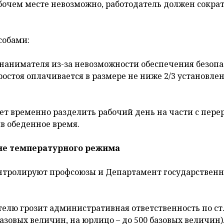
бочем месте невозможно, работодатель должен сокра
собами:
 нанимателя из-за невозможности обеспечения безоп
 простоя оплачивается в размере не ниже 2/3 установле
т временно разделить рабочий день на части с пере
ив обеденное время.
ние температурного режима
нтролируют профсоюзы и Департамент государствен
лю грозит административная ответственность по ст. 
азовых величин, на юрлицо – до 500 базовых величин)