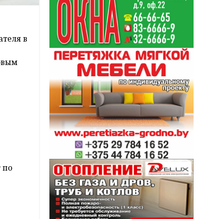
ателя в
овым
 по