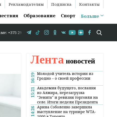
ы
Рекламодателям
Подписка
Контакты
шествия
Образование
Спорт
Больше
3-35-86 // В Гродно временно закрывается движение по у
Лента
новостей
Молодой учитель истории из
16:19
Гродно – о своей профессии
Академия будущего, послания
15:21
из Алжира, перезагрузка
"Зенита" и ревизия торговли на
селе. Итоги недели Президента
Арина Соболенко завершила
14:26
выступление на турнире WTA-
1000 в Торонто