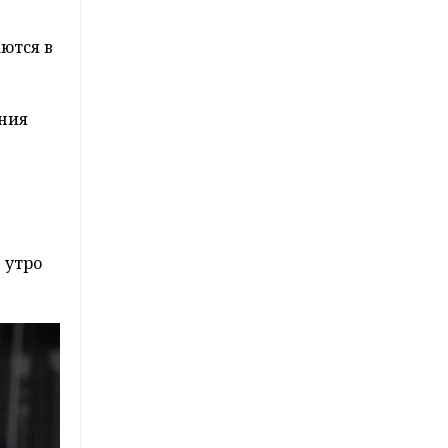
ются в
ения
 утро