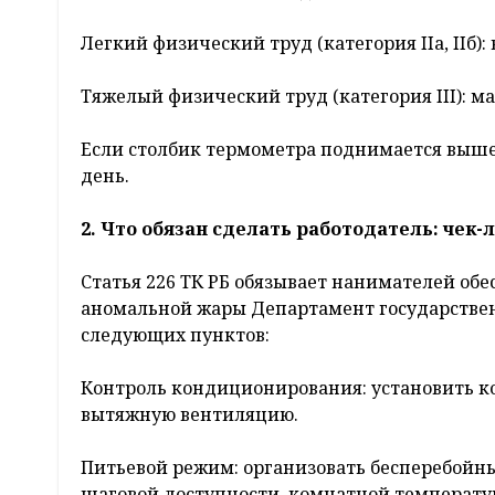
Легкий физический труд (категория IIа, IIб): 
Тяжелый физический труд (категория III): м
Если столбик термометра поднимается выше 
день.
2. Что обязан сделать работодатель: чек
Статья 226 ТК РБ обязывает нанимателей обес
аномальной жары Департамент государстве
следующих пунктов:
Контроль кондиционирования: установить к
вытяжную вентиляцию.
Питьевой режим: организовать бесперебойны
шаговой доступности, комнатной температу