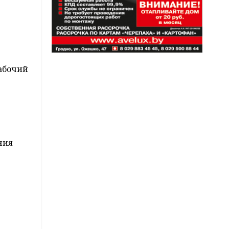
рабочий
ния
в