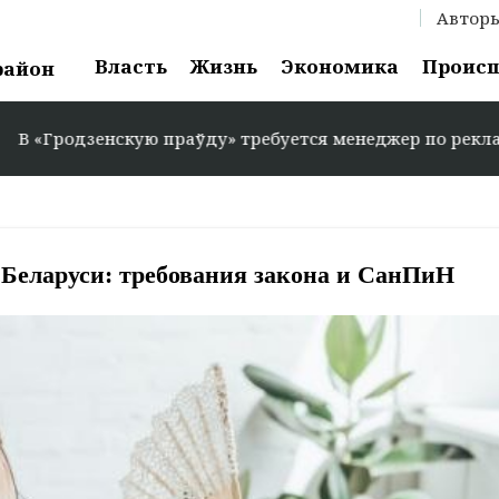
Автор
Власть
Жизнь
Экономика
Проис
район
скую праўду» требуется менеджер по рекламе: +375 29 58
 Беларуси: требования закона и СанПиН