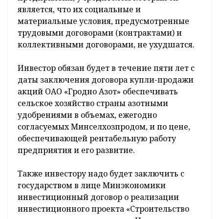
количестве, позволяющем инвестору иметь в
собственности не более чем 50 процентов
плюс 1 акция уставного фонда предприятия,
с направлением этих средств на
модернизацию производства. Также
инвестор должен гарантировать работникам
ОАО «Гродно Азот» и унитарных
предприятий, учредителем которых он
является, что их социальные и
материальные условия, предусмотренные
трудовыми договорами (контрактами) и
коллективными договорами, не ухудшатся.
Инвестор обязан будет в течение пяти лет с
даты заключения договора купли-продажи
акций ОАО «Гродно Азот» обеспечивать
сельское хозяйство страны азотными
удобрениями в объемах, ежегодно
согласуемых Минселхозпродом, и по цене,