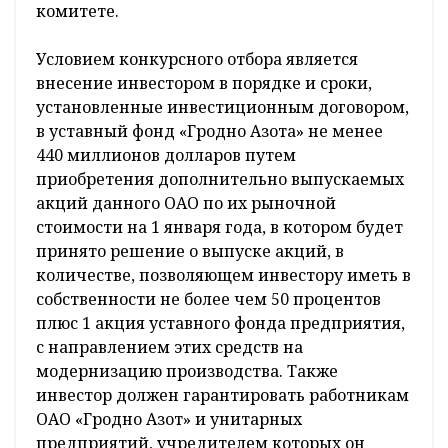
515 штук акций предприятия, доля которых
в уставном фонде общества составляет 25
процентов плюс 1 акция. Стартовая цена
пакета – 414 миллионов долларов, и цена
акций определена с учетом прямых
поставок природного газа от магистрального
газопровода ОАО «Газпром трансгаз
Беларусь» до ОАО «Гродно Азот», отметили в
комитете.
Условием конкурсного отбора является
внесение инвестором в порядке и сроки,
установленные инвестиционным договором,
в уставный фонд «Гродно Азота» не менее
440 миллионов долларов путем
приобретения дополнительно выпускаемых
акций данного ОАО по их рыночной
стоимости на 1 января года, в котором будет
принято решение о выпуске акций, в