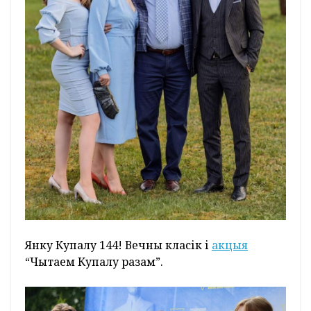
Янку Купалу 144! Вечны класік і
акцыя
“Чытаем Купалу разам”.