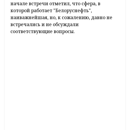
директора ПО "Белоруснефть" Александра
Ляхова. На мероприятии также
присутствовала председатель Совета
Республики Национального собрания
Наталья Кочанова, сообщает
БЕЛТА
.
Речь шла о геологоразведке, перспективах
увеличения объемов добываемой в Беларуси
нефти, развитии сети зарядных станций для
электромобилей. Глава государства в самом
начале встречи отметил, что сфера, в
которой работает "Белоруснефть",
наиважнейшая, но, к сожалению, давно не
встречались и не обсуждали
соответствующие вопросы.