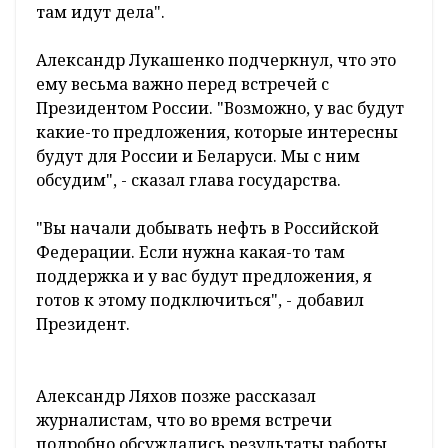
"Может, я не настолько погружен в детали.
Но если бы что-то было, то уже, наверное,
доложили бы и проинформировали. Поэтому
больших таких претензий нет, за
исключением одной: надо каждый год
добавлять. И не только за рубежом, -
подчеркнул белорусский лидер. - Хотя вы,
конечно, молодцы, что развернулись в
Российской Федерации. От ремонта скважин
вы пошли в добычу нефти. Расскажите, как
там идут дела".
Александр Лукашенко подчеркнул, что это
ему весьма важно перед встречей с
Президентом России. "Возможно, у вас будут
какие-то предложения, которые интересны
будут для России и Беларуси. Мы с ним
обсудим", - сказал глава государства.