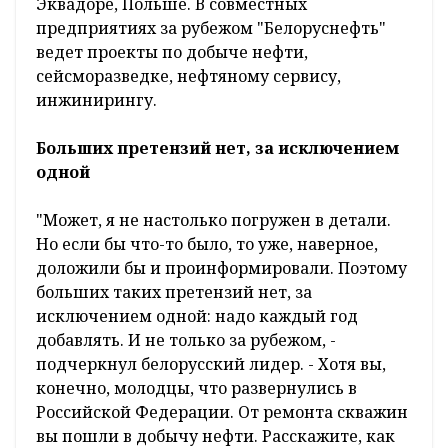
переработка и энергетика, нефтяной сервис,
наука и инжиниринг, реализация
нефтепродуктов через фирменную сеть
нефтебаз и АЗС. В состав объединения входят
более 40 нефтедобывающих,
нефтесервисных, инжиниринговых,
проектных, газоперерабатывающих и
сбытовых подразделений и предприятий в
Беларуси, России, Украине, Венесуэле,
Эквадоре, Польше. В совместных
предприятиях за рубежом "Белоруснефть"
ведет проекты по добыче нефти,
сейсморазведке, нефтяному сервису,
инжинирингу.
Больших претензий нет, за исключением
одной