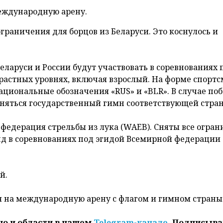
еждународную арену.
раничения для борцов из Беларуси. Это коснулось и
ларуси и России будут участвовать в соревнованиях 
растных уровнях, включая взрослый. На форме спорт
циональные обозначения «RUS» и «BLR». В случае по
няться государственный гимн соответствующей стра
федерация стрельбы из лука (WAEB). Сняты все огра
нд в соревнованиях под эгидой Всемирной федерации
й.
 на международную арену с флагом и гимном страны
но и области в нашем
Telegram-канале
. Подписыва