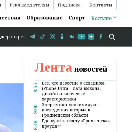
ы
Рекламодателям
Подписка
Контакты
шествия
Образование
Спорт
Больше
кламе: +375 29 583-35-86 // В Гродно временно закрывае
Лента
новостей
Все, что известно о складном
9:55
iPhone Ultra – дата выхода,
дизайн и ключевые
характеристики
Энергетики ликвидируют
9:00
последствия шторма в
Гродненской области
Где купить газету «Гродзенская
8:48
праўда»?