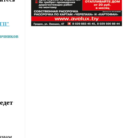
"ГП"
точников
едет