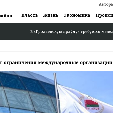
Автор
Власть
Жизнь
Экономика
Проис
район
В «Гродзенскую праўду» требуется менеджер по ре
ют ограничения международные организации