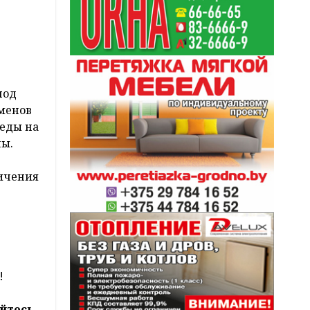
под
сменов
беды на
ны.
ничения
!
йтесь