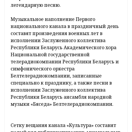
Ровно в полдень в эфире канала, а также на
всех радиостанциях Белтелерадиокомпании
прозвучит песня «День Победы». Тем самым
Белорусское радио поддержит
международную культурно-патриотическую
акцию, в которой планируется участие
радиостанций Беларуси, России, Казахстана,
Украины. В музыкальном флешмобе смогут
принять участие все желающие – для этого
достаточно просто включить любимую волну
погромче и всем вместе исполнить
легендарную песню.
Музыкальное наполнение Первого
национального канала в праздничный день
составят произведения военных лет в
исполнении Заслуженного коллектива
Республики Беларусь Академического хора
Национальной государственной