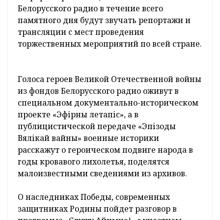
Победы
» и серию прямых трансляций
памятных мероприятий в Минске и других
городах страны, вместе со слушателями в
17:55 присоединится к Минуте молчания,
посвященной светлой памяти павших в
борьбе против фашизма, а также примет
участие в международном музыкальном
флешмобе,
сообщает
пресс-служба
Белтелерадиокомпании.
В эфире Первого национального канала
Белорусского радио в течение всего
памятного дня будут звучать репортажи и
трансляции с мест проведения
торжественных мероприятий по всей стране.
Голоса героев Великой Отечественной войны
из фондов Белорусского радио оживут в