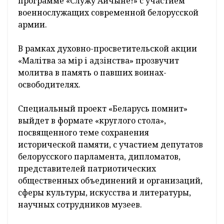
специальном документально-историческом
проекте «Эфірны летапіс», а в
публицистической передаче «Эпізоды
Вялікай вайны» военные историки
расскажут о героическом подвиге народа в
годы кровавого лихолетья, поделятся
малоизвестными сведениями из архивов.
О наследниках Победы, современных
защитниках Родины пойдет разговор в
программе «Служу Айчыне!» с участием
военнослужащих современной белорусской
армии.
В рамках духовно-просветительской акции
«Малітва за мір і адзінства» прозвучит
молитва в память о павших воинах-
освободителях.