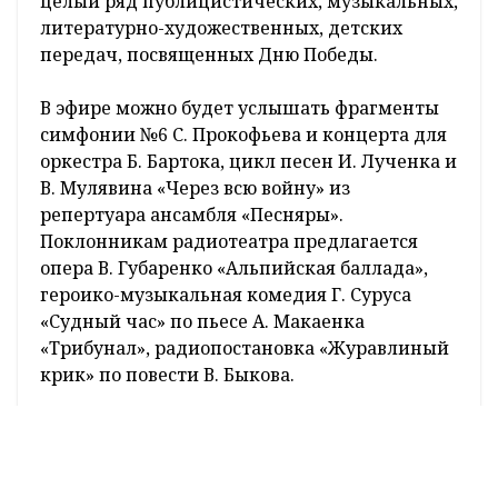
телерадиокомпании Республики Беларусь и
симфонического оркестра
Белтелерадиокомпании, записанные
специально к празднику, а также песни в
исполнении Заслуженного коллектива
Республики Беларусь ансамбля народной
музыки «Бяседа» Белтелерадиокомпании.